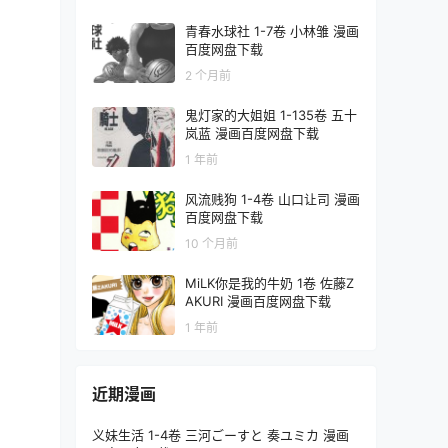
青春水球社 1-7卷 小林雏 漫画
百度网盘下载
2 个月前
鬼灯家的大姐姐 1-135卷 五十
岚蓝 漫画百度网盘下载
1 年前
风流贱狗 1-4卷 山口让司 漫画
百度网盘下载
10 个月前
MiLK你是我的牛奶 1卷 佐藤Z
AKURI 漫画百度网盘下载
1 年前
近期漫画
义妹生活 1-4卷 三河ごーすと 奏ユミカ 漫画