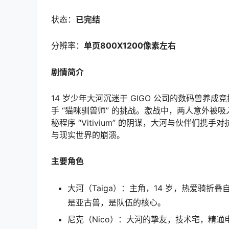
状态：
已完结
分辨率：
单页800X1200像素左右
剧情简介
14 岁少年大河沉迷于 GIGO 公司的数码兽
手 “猫咪驯兽师” 的挑战。激战中，两人意外
秘程序 “Vitivium” 的阴谋，大河与伙伴
与现实世界的崩溃。
主要角色
大河（Taiga）：主角，14 岁，热爱骑
是亚古兽，是队伍的核心。
尼克（Nico）：大河的挚友，技术宅，精