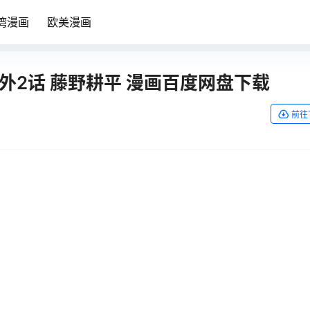
湾漫画
欧美漫画
番外2话 藤野耕平 漫画百度网盘下载
前往