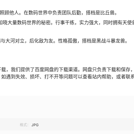
擅长照顾他人。在数码世界中负责团队后勤，搭档是比丘兽。
师，知晓大量数码世界的秘密。行事干练，实力强大，同时拥有天使
初期与大河对立，后化敌为友。性格孤傲，搭档是黑战斗暴龙兽。
下载，我们提供了百度网盘的下载渠道。网盘只负责下载和保存
，如遇到失效、损坏、打不开等问题可以查看站内帮助，或者联
格式：
JPG