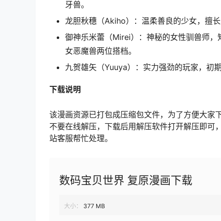
牙兽。
龙胆秋穗（Akiho）：温柔善良的少女，
御神乐米蕾（Mirei）：神秘的女性驯兽
女恶魔兽两位搭档。
九贺雄矢（Yuuya）：实力强劲的玩家，
下载
说明
该漫画资源已打包成压缩包文件，为了方便大家
不要在线解压，下载后用解压软件打开解压即可
站客服帮忙处理。
数码宝贝世界 复原漫画下载
大小：
377 MB