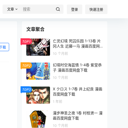
文章
登录
快速注册
文章聚合
亡灵幻境 死囚乐园 1-13卷 片
TOP1
冈人生 近藤一马 漫画百度网
下载
盘下载
10 个月前
幻境时空海蓝情 1-4卷 紫堂恭
TOP2
子 漫画百度网盘下载
10 个月前
X クロス 1-7卷 井上纪良 漫画
TOP3
百度网盘下载
1 年前
漫步神圣之夜 1卷 村枝贤一 漫
画百度网盘下载
10 个月前