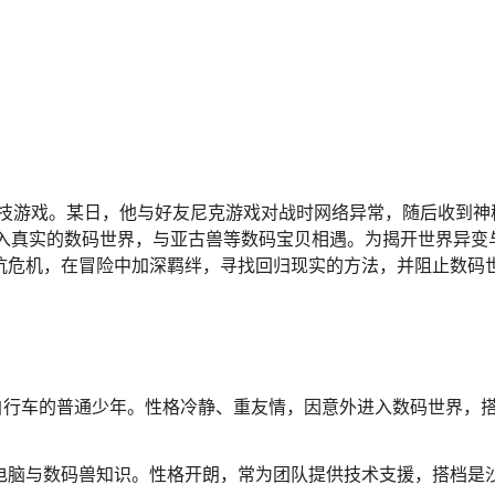
养成竞技游戏。某日，他与好友尼克游戏对战时网络异常，随后收到神
被吸入真实的数码世界，与亚古兽等数码宝贝相遇。为揭开世界异变
们携手对抗危机，在冒险中加深羁绊，寻找回归现实的方法，并阻止数码
折叠自行车的普通少年。性格冷静、重友情，因意外进入数码世界，
通电脑与数码兽知识。性格开朗，常为团队提供技术支援，搭档是