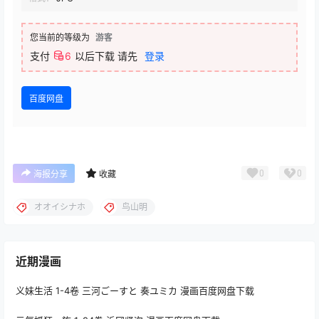
您当前的等级为
游客
支付
6
以后下载
请先
登录
百度网盘
0
0
海报分享
收藏
オオイシナホ
鸟山明
近期漫画
义妹生活 1-4卷 三河ごーすと 奏ユミカ 漫画百度网盘下载