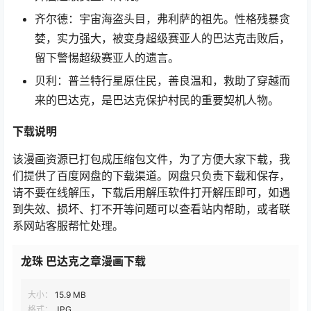
齐尔德：宇宙海盗头目，弗利萨的祖先。性格残暴贪
婪，实力强大，被变身超级赛亚人的巴达克击败后，
留下警惕超级赛亚人的遗言。
贝利：普兰特行星原住民，善良温和，救助了穿越而
来的巴达克，是巴达克保护村民的重要契机人物。
下载说明
该漫画资源已打包成压缩包文件，为了方便大家下载，我
们提供了百度网盘的下载渠道。网盘只负责下载和保存，
请不要在线解压，下载后用解压软件打开解压即可，如遇
到失效、损坏、打不开等问题可以查看站内帮助，或者联
系网站客服帮忙处理。
龙珠 巴达克之章漫画下载
大小：
15.9 MB
格式：
JPG