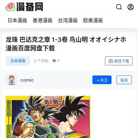
日本漫画
香港漫画
台湾漫画
欧美漫画
龙珠 巴达克之章 1-3卷 鸟山明 オオイシナホ
漫画百度网盘下载
0
日本漫画
3 个月前
前往下载
comic
关注
私信