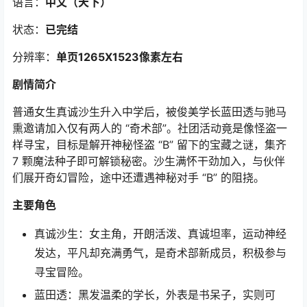
语言：
中文（天下）
状态：
已完结
分辨率：
单页1265X1523像素左右
剧情简介
普通女生真诚沙生升入中学后，被俊美学长蓝田透与驰马
熏邀请加入仅有两人的 “奇术部”。社团活动竟是像怪盗一
样寻宝，目标是解开神秘怪盗 “B” 留下的宝藏之谜，集齐
7 颗魔法种子即可解锁秘密。沙生满怀干劲加入，与伙伴
们展开奇幻冒险，途中还遭遇神秘对手 “B” 的阻挠。
主要角色
真诚沙生：女主角，开朗活泼、真诚坦率，运动神经
发达，平凡却充满勇气，是奇术部新成员，积极参与
寻宝冒险。
蓝田透：黑发温柔的学长，外表是书呆子，实则可