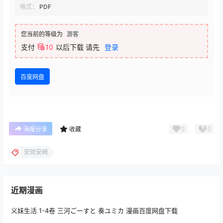
格式：
PDF
您当前的等级为
游客
支付
10
以后下载
请先
登录
百度网盘
0
0
海报分享
收藏
安琉安崎
近期漫画
义妹生活 1-4卷 三河ごーすと 奏ユミカ 漫画百度网盘下载