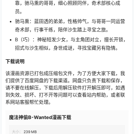
靠，驰马熏的哥哥，细心照顾同伴，奇术部核心成
员。
驰马熏：蓝田透的弟弟，性格帅气，与哥哥一同运营
奇术部，行事干练，陪伴沙生踏上寻宝之旅。
B（巧）：神秘短发少女，与主角团对立，擅长开锁，
招式与沙生相似，身世成谜，寻找宝藏另有隐情。
下载说明
该漫画资源已打包成压缩包文件，为了方便大家下载，我
们提供了百度网盘的下载渠道。网盘只负责下载和保存，
请不要在线解压，下载后用解压软件打开解压即可，如遇
到失效、损坏、打不开等问题可以查看站内帮助，或者联
系网站客服帮忙处理。
魔法神偷B-Wanted漫画下载
大小：
239 MB