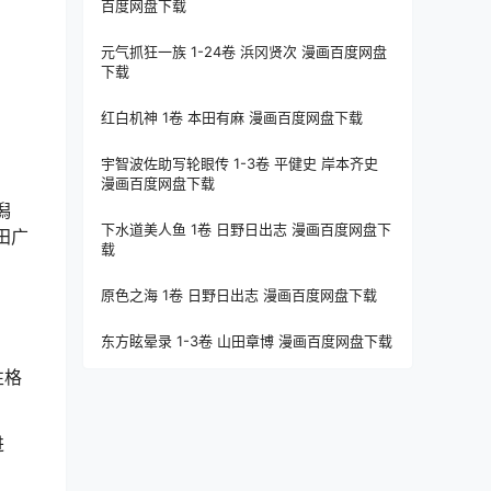
百度网盘下载
元气抓狂一族 1-24卷 浜冈贤次 漫画百度网盘
下载
红白机神 1卷 本田有麻 漫画百度网盘下载
宇智波佐助写轮眼传 1-3卷 平健史 岸本齐史
漫画百度网盘下载
潟
下水道美人鱼 1卷 日野日出志 漫画百度网盘下
田广
载
原色之海 1卷 日野日出志 漫画百度网盘下载
东方眩晕录 1-3卷 山田章博 漫画百度网盘下载
性格
进