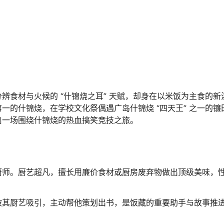
辨食材与火候的 “什锦烧之耳” 天赋，却身在以米饭为主食的新
一的什锦烧，在学校文化祭偶遇广岛什锦烧 “四天王” 之一的镰
启一场围绕什锦烧的热血搞笑竞技之旅。
厨师。厨艺超凡，擅长用廉价食材或厨房废弃物做出顶级美味，
被其厨艺吸引，主动帮他策划出书，是饭藏的重要助手与故事推