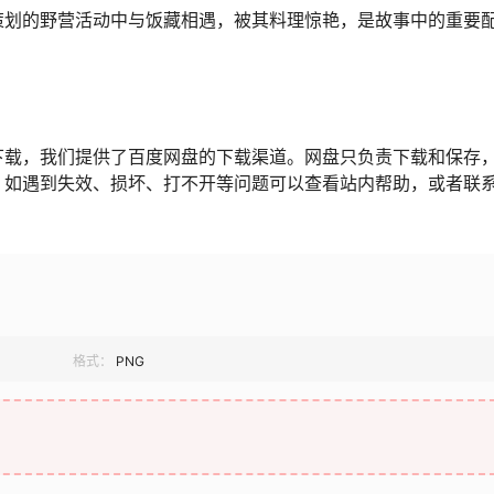
策划的野营活动中与饭藏相遇，被其料理惊艳，是故事中的重要
下载，我们提供了百度网盘的下载渠道。网盘只负责下载和保存
，如遇到失效、损坏、打不开等问题可以查看站内帮助，或者联
格式：
PNG