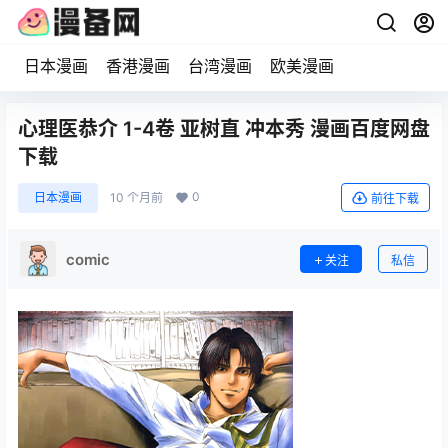
日本漫画
香港漫画
台湾漫画
欧美漫画
心理医恭介 1-4卷 亚树直 冲本秀 漫画百度网盘
下载
0
日本漫画
10 个月前
前往下载
comic
关注
私信