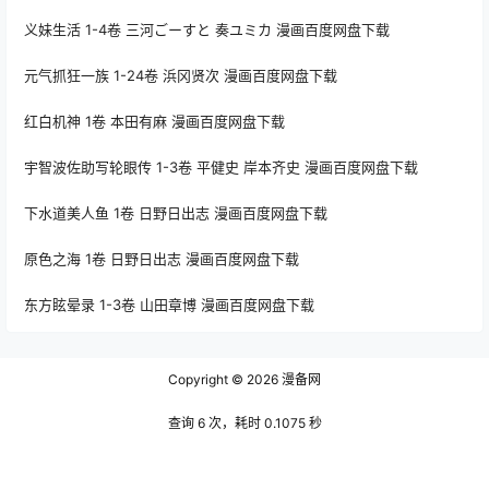
义妹生活 1-4卷 三河ごーすと 奏ユミカ 漫画百度网盘下载
元气抓狂一族 1-24卷 浜冈贤次 漫画百度网盘下载
红白机神 1卷 本田有麻 漫画百度网盘下载
宇智波佐助写轮眼传 1-3卷 平健史 岸本齐史 漫画百度网盘下载
下水道美人鱼 1卷 日野日出志 漫画百度网盘下载
原色之海 1卷 日野日出志 漫画百度网盘下载
东方眩晕录 1-3卷 山田章博 漫画百度网盘下载
Copyright © 2026
漫备网
查询 6 次，耗时 0.1075 秒