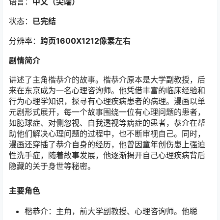
语言：
中文（尖端
）
状态：
已完结
分辨率：
跨页1600
X1212像素左右
剧情简介
讲述了主角楷恭介的故事。楷恭介原本是大学副教授，后
来在东京成为一名心理咨询师。他凭借丰富的临床经验和
行为心理学知识，探寻有心理疾病患者的病理。漫画以单
元剧形式展开，每一个故事围绕一位有心理问题的患者，
如臆球症、对侧忽视、自我透视等病症的患者，恭介在帮
助他们解决心理问题的过程中，也不断审视自己。同时，
漫画还穿插了恭介自身的经历，他曾因童年创伤患上强迫
性洗手症，随着故事发展，他逐渐揭开自己心理疾病背后
隐藏的关于身世等秘密。
主要角色
楷恭介：主角，前大学副教授、心理咨询师。他聪