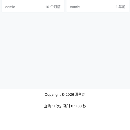
事。楷恭介原本是大学副教授，后
喜欢葡萄酒的人带来独特冒险。
comic
10 个月前
comic
1 年前
来在东京成为一名心理咨询师。他
凭借丰富的临床经验和行为心理学
知识，探寻有心理疾病患者的病
理。漫画以单元剧形式展开，每一
个故事围绕一位有心理问题的患
者，如臆球症、对侧忽视、自我透
视等病症的患…
Copyright © 2026
漫备网
查询 11 次，耗时 0.1183 秒