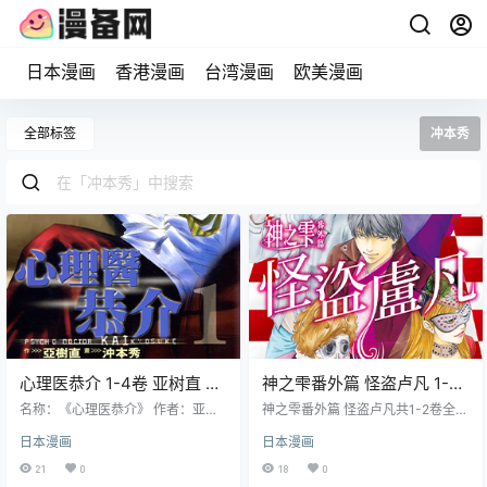
日本漫画
香港漫画
台湾漫画
欧美漫画
全部标签
冲本秀
心理医恭介 1-4卷 亚树直 冲
神之雫番外篇 怪盗卢凡 1-2
本秀 漫画百度网盘下载
卷 冲本秀 亚树直 漫画百度
名称：《心理医恭介》 作者：亚树
神之雫番外篇 怪盗卢凡共1-2卷全集
直 冲本秀 格式：JPG 大小：220 M
网盘下载
漫画下载，“神之雫”是世界上最珍贵
日本漫画
日本漫画
B 语言：中文（尖端） 状态：已完
的红酒，怪盗卢凡他要从匪徒的“牢
结 分辨率：跨页1600X1212像素左
笼”里夺回葡萄酒，故事充满神秘和
21
0
18
0
右 剧情简介 讲述了主角楷恭介的故
刺激，融入了葡萄酒文化元素，为