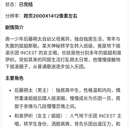
状态：
已完结
分辨率：
跨页2000X1412像素左右
剧情简介
高一少年后藤朔太自幼父母离异，独自独居生活，常年与
失散的姐姐断联。某天神秘转学生转入班级，竟是地下摇
滚乐团 INCEST 的女主唱，也就是他分别多年的姐姐和泉
伊织。突如其来的同居生活打乱朔太日常，他慢慢接触地
下摇滚圈子，从普通歌迷逐步加入乐团。
主要角色
后藤朔太（男主）：独居高中生，性格温和内向，偶
然重逢姐姐后踏入摇滚圈，慢慢成长为乐团一员，周
旋于亲情与几段懵懂恋情之间。
和泉伊织（女主 / 姐姐）：人气地下乐团 INCEST 主
唱，转学生身份，洒脱飒爽，背负乐团出道压力，和