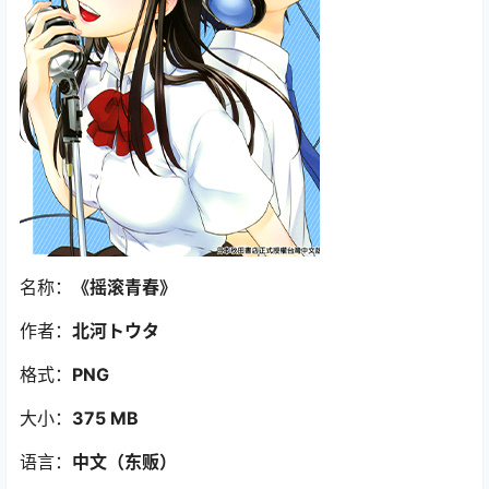
名称：
《摇滚青春》
作者：
北河トウタ
格式：
PNG
大小：
375 MB
语言：
中文（东贩
）