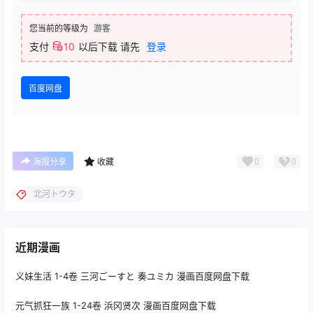
您当前的等级为
游客
支付
10
以后下载
请先
登录
百度网盘
0
0
海报分享
收藏
北河トウタ
近期漫画
义妹生活 1-4卷 三河ごーすと 奏ユミカ 漫画百度网盘下载
元气抓狂一族 1-24卷 浜冈贤次 漫画百度网盘下载