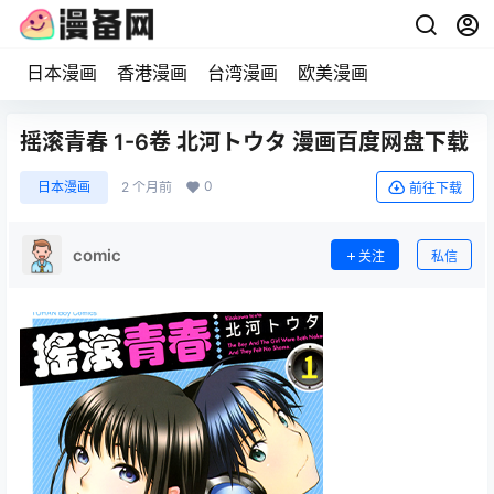
日本漫画
香港漫画
台湾漫画
欧美漫画
摇滚青春 1-6卷 北河トウタ 漫画百度网盘下载
0
日本漫画
2 个月前
前往下载
comic
关注
私信