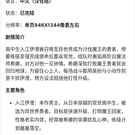
语言：
中文（汉化组）
状态：
已完结
分辨率：
单页946X1344像素左右
剧情简介
高中生入江伊澄被召唤至异世界成为讨伐魔王的勇者，想
要练级变强完成使命后重返现世。组队时邂逅高阶白魔法
师希娜，对方对他一见钟情。希娜深知打败魔王勇者就会
回归地球，为留住心上人，每场战斗都用装扮与小动作刻
意干扰伊澄，想方设法阻挠他打怪升级。
主要角色
入江伊澄：本作男主，从日本穿越的现世高中生，被
选为异世界勇者。目标是快速升级、打倒魔王回家，
性格老实内敛，经常被希娜的突袭扰乱心神，练级计
划屡屡落空。