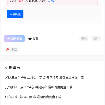
支付
2
以后下载
请先
登录
百度网盘
0
0
海报分享
收藏
桐江
近期漫画
义妹生活 1-4卷 三河ごーすと 奏ユミカ 漫画百度网盘下载
元气抓狂一族 1-24卷 浜冈贤次 漫画百度网盘下载
红白机神 1卷 本田有麻 漫画百度网盘下载