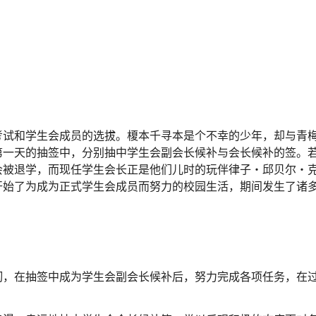
考试和学生会成员的选拔。榎本千寻本是个不幸的少年，却与青
第一天的抽签中，分别抽中学生会副会长候补与会长候补的签。
会被退学，而现任学生会长正是他们儿时的玩伴律子・邱贝尔・
开始了为成为正式学生会成员而努力的校园生活，期间发生了诸
韧，在抽签中成为学生会副会长候补后，努力完成各项任务，在