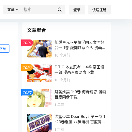
文章
登录
快速注册
文章聚合
灿烂星光～星藤学园天文同好
TOP1
会～ 1卷 虎向ひゅうら 漫画百
下载
度网盘下载
10 个月前
E.T.O.地支忍者 1-4卷 高田慎
TOP2
一郎 漫画百度网盘下载
10 个月前
月薪娇妻 1-9卷 海野纲弥 漫画
TOP3
百度网盘下载
1 年前
灌篮少年 Dear Boys 第一部 1
-23卷漫画 八神浩树 百度网盘
下载
1 年前