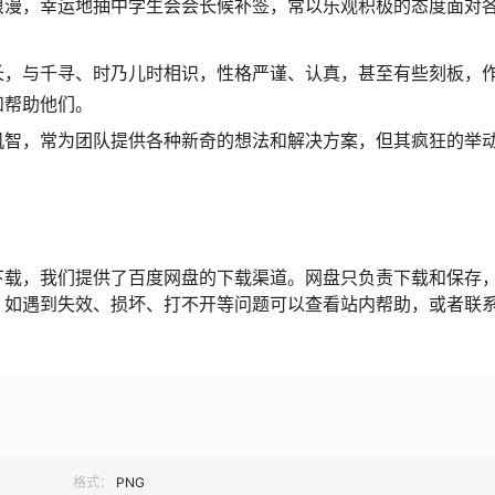
浪漫，幸运地抽中学生会会长候补签，常以乐观积极的态度面对
长，与千寻、时乃儿时相识，性格严谨、认真，甚至有些刻板，
和帮助他们。
机智，常为团队提供各种新奇的想法和解决方案，但其疯狂的举
下载，我们提供了百度网盘的下载渠道。网盘只负责下载和保存
，如遇到失效、损坏、打不开等问题可以查看站内帮助，或者联
格式：
PNG