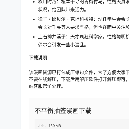
秋山时乃：榎本千寻的青梅竹马，性格天真
状况，给团队带来活力。
律子・邱贝尔・克坦科拉特：现任学生会会
会长对千寻等人要求严格，但也在暗中关注
上石神井莲子：天才疯狂科学家，性格聪明
偶尔会引发一些小混乱。
下载说明
该漫画资源已打包成压缩包文件，为了方便大家
不要在线解压，下载后用解压软件打开解压即可
站客服帮忙处理。
不平衡抽签漫画下载
大小：
139 MB