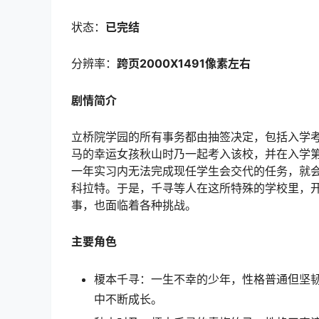
状态：
已完结
分辨率：
跨页2000X1491像素左右
剧情简介
立桥院学园的所有事务都由抽签决定，包括入学
马的幸运女孩秋山时乃一起考入该校，并在入学
一年实习内无法完成现任学生会交代的任务，就
科拉特。于是，千寻等人在这所特殊的学校里，
事，也面临着各种挑战。
主要角色
榎本千寻：一生不幸的少年，性格普通但坚
中不断成长。