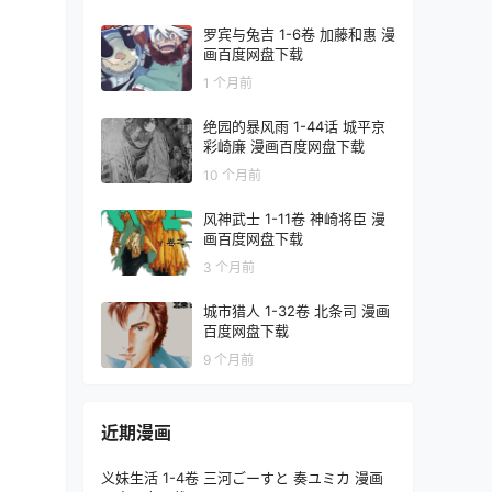
罗宾与兔吉 1-6卷 加藤和惠 漫
画百度网盘下载
1 个月前
绝园的暴风雨 1-44话 城平京
彩崎廉 漫画百度网盘下载
10 个月前
风神武士 1-11卷 神崎将臣 漫
画百度网盘下载
3 个月前
城市猎人 1-32卷 北条司 漫画
百度网盘下载
9 个月前
近期漫画
义妹生活 1-4卷 三河ごーすと 奏ユミカ 漫画