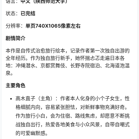
语言：
中文（陕西师范大学）
状态：
已完结
分辨率：
单页740X1065像素左右
剧情简介
本作是自传式治愈旅行绘本，记录作者第一次独自出游的
全年经历。作为独自旅行新手，她怀揣忐忑走遍日本各
地：冲绳潜水、京都赏舞伎、长野寺院宿泊、北海道泡温
泉。
主要角色
高木直子（主角）：作者本人化身的小个子女生，性
格细腻内向，容易紧张胆怯，对新鲜事物充满好奇。
作为旅行小白，会为住宿、路线焦虑，却愿意不断挑
战独自出行，热爱各地美食与小众风景，自带自嘲式
的可爱幽默感。