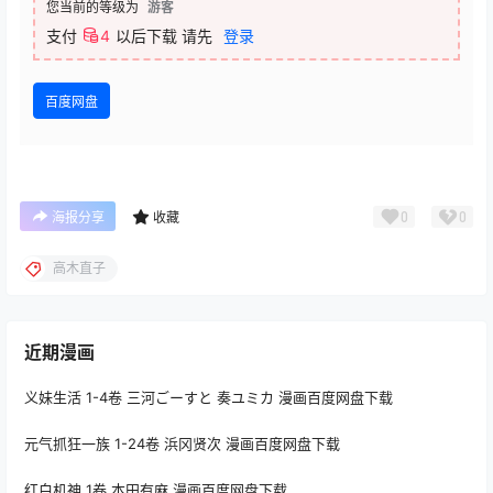
您当前的等级为
游客
支付
4
以后下载
请先
登录
百度网盘
0
0
海报分享
收藏
高木直子
近期漫画
义妹生活 1-4卷 三河ごーすと 奏ユミカ 漫画百度网盘下载
元气抓狂一族 1-24卷 浜冈贤次 漫画百度网盘下载
红白机神 1卷 本田有麻 漫画百度网盘下载