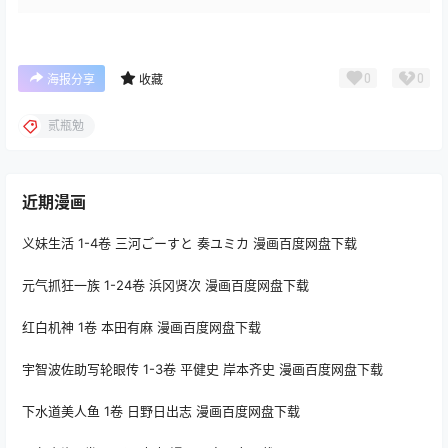
0
0
海报分享
收藏
贰瓶勉
近期漫画
义妹生活 1-4卷 三河ごーすと 奏ユミカ 漫画百度网盘下载
元气抓狂一族 1-24卷 浜冈贤次 漫画百度网盘下载
红白机神 1卷 本田有麻 漫画百度网盘下载
宇智波佐助写轮眼传 1-3卷 平健史 岸本齐史 漫画百度网盘下载
下水道美人鱼 1卷 日野日出志 漫画百度网盘下载