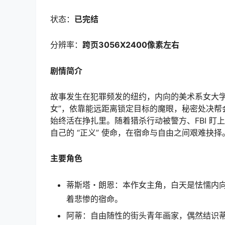
状态：
已完结
分辨率：
跨页3056X2400像素左右
剧情简介
故事发生在犯罪频发的纽约，内向的美术系女大学
女”，依靠能远距离锁定目标的魔眼，秘密处决帮
始终活在挣扎里。随着猎杀行动被警方、FBI 
自己的 “正义” 使命，在宿命与自由之间艰难抉择
主要角色
蒂斯塔・朗恩：本作女主角，白天是怯懦内
着悲惨的宿命。
阿蒂：自由随性的街头青年画家，偶然结识