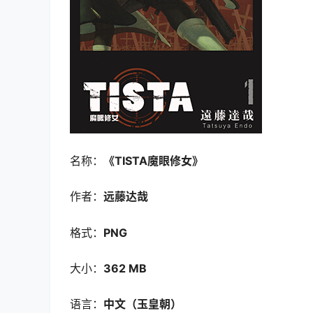
名称：
《TISTA魔眼修女》
作者：
远藤达哉
格式：
PNG
大小：
362 MB
语言：
中文（玉皇朝）