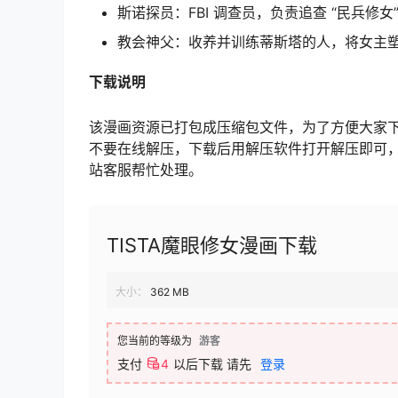
斯诺探员：FBI 调查员，负责追查 “民兵修
教会神父：收养并训练蒂斯塔的人，将女主
下载说明
该漫画资源已打包成压缩包文件，为了方便大家
不要在线解压，下载后用解压软件打开解压即可
站客服帮忙处理。
TISTA魔眼修女漫画下载
大小：
362 MB
您当前的等级为
游客
支付
4
以后下载
请先
登录