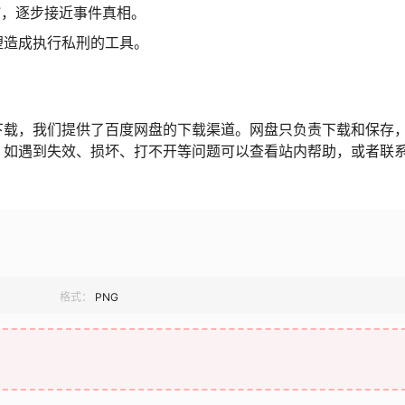
女”，逐步接近事件真相。
塑造成执行私刑的工具。
下载，我们提供了百度网盘的下载渠道。网盘只负责下载和保存
，如遇到失效、损坏、打不开等问题可以查看站内帮助，或者联
格式：
PNG