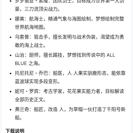
罗罗诺亚・索隆：团队剑士，目标成为世界第一大剑
豪，三刀流顶尖战力。
娜美：航海士，精通气象与海图绘制，梦想绘制完整
世界航海地图。
乌索普：狙击手，擅长发明与战术伪装，渴望成为勇
敢的海上战士。
山治：厨师，擅长踢技，梦想找到传说中的 ALL
BLUE 之海。
托尼托尼・乔巴：船医，人 人果实驯鹿形态，能依靠
蓝波球实现多段变形。
妮可・罗宾：考古学家，花花果实能力者，目标解读
全部历史正文。
弗兰奇：船匠，改造 人，为草帽一伙打造了千阳号新
船。
下载说明