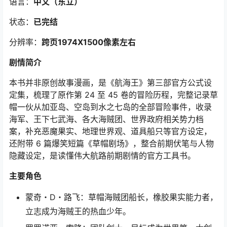
语言：
中文（东立）
状态：
已完结
分辨率：
跨页1974X1500像素左右
剧情简介
本书并非原创故事漫画，是《航海王》第三部官方公式设
定集，梳理了原作第 24 至 45 卷的冒险历程，完整记录草
帽一伙从加亚岛、空岛到水之七岛的全部冒险事件，收录
海军、王下七武海、各大海贼团、世界政府相关势力档
案，补充恶魔果实、地理世界观、道具船只等官方设定，
还附带 6 篇爆笑短篇《草帽剧场》，整合前期伏笔与人物
隐藏设定，是读懂伟大航路前期剧情的官方工具书。
主要角色
蒙奇・D・路飞：草帽海贼团船长，橡胶果实能力者，
立志成为海贼王的热血少年。