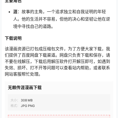
主要角色
涯
：故事的主角，一个追求独立和自我证明的年轻
人。他的生活并不容易，但他的决心和坚韧让他在逆
境中寻找自己的道路。
下载说明
该漫画资源已打包成压缩包文件，为了方便大家下载，我
们提供了百度网盘下载渠道。网盘只负责下载和保存，请
不要在线解压，下载后用解压软件打开解压即可，如遇到
失效、损坏、打不开等问题可以查看站内帮助，或者联系
网站客服帮忙处理。
无赖传涯漫画下载
大小：
308 MB
格式：
JPG PNG