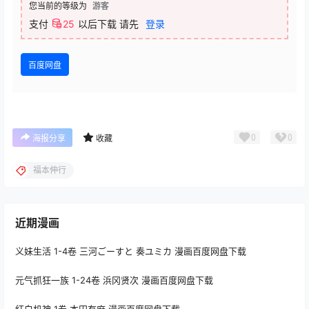
您当前的等级为
游客
支付
25
以后下载
请先
登录
百度网盘
0
0
海报分享
收藏
福本伸行
近期漫画
义妹生活 1-4卷 三河ごーすと 奏ユミカ 漫画百度网盘下载
元气抓狂一族 1-24卷 浜冈贤次 漫画百度网盘下载
红白机神 1卷 本田有麻 漫画百度网盘下载