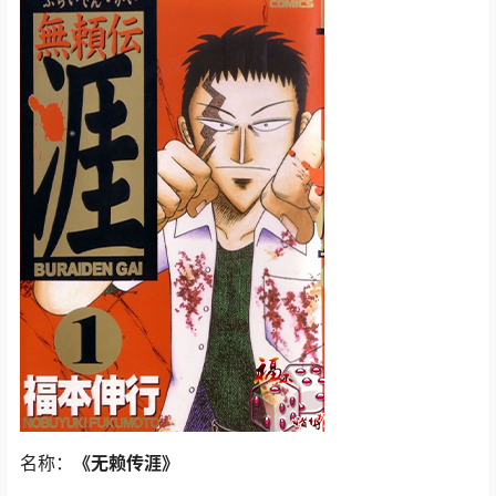
名称：
《无赖传涯》