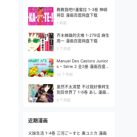
教教我吧!!潘蜜拉 1-3卷 神崎
将臣 漫画百度网盘下载
1 年前
齐木楠雄的灾难 1-279话 麻生
周一 漫画百度网盘下载
2 个月前
Manuel Des Castors Junior
s – Série 2 全2册 漫画百度网
盘下载
10 个月前
虽然不太清楚 不过我好像转生
到异世界了 1-6卷 あし 漫画百
度网盘下载
9 个月前
近期漫画
义妹生活 1-4卷 三河ごーすと 奏ユミカ 漫画