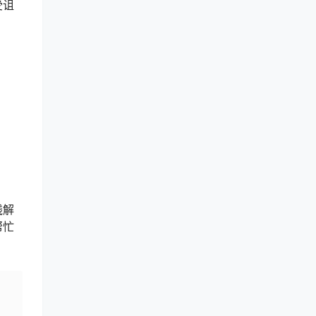
受诅
线解
帮忙