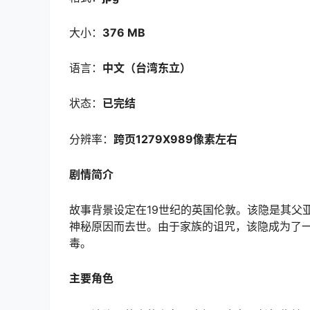
大小：
376 MB
语言：
中文（台湾东立）
状态：
已完结
分辨率：
跨页1279X989像素左右
剧情简介
故事背景设定在19世纪的英国伦敦。该隐是其父
神秘原因而去世。由于家族的诅咒，该隐成为了
毒。
主要角色