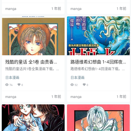
孩子的赤脚，被一个男孩警告不要
manga
1 年前
manga
1 年前
靠近。
残酷的童话 全1卷 由贵香织
路德维希幻想曲 1-4回辉夜
里 漫画百度网盘下载
姬篇完 由贵香织里 漫画百度
残酷的童话共1卷全集漫画下载。由
路德维希幻想曲1-4回漫画下载。路
四个短篇故事组成，每个故事都充
网盘下载
易王子和哥哥海德寻找妃子，来到
日本漫画
日本漫画
满了神秘和恐怖的元素：残酷的童
格林童话、安徒生童话和日本古典
话、看见过去的蒂娜、舞台后的魔
故事的世界，遇到了小美人鱼和辉
74
0
52
0
术师、布兰雪。
夜姬。他们以胸部大小为标准，擦
出了火花。
manga
1 年前
manga
1 年前