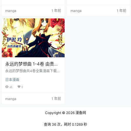
“里”，他们修得禁断乐器或接受去除
他。衣杏最终决定和青梅竹马石花
“性”的仪式获得天使的声音，称“黑
铃一起逃走，并在妖精世界冒险后
manga
1 年前
manga
1 年前
之夜莺”。
向“蜥蜴”报仇。
永远的梦想曲 1-4卷 由贵香
织里 百度网盘漫画下载
永远的梦想曲共4卷全集漫画下载。
小时候伊力佳与哥哥分别，约定将
日本漫画
来见面。伊力佳为了寻找哥哥，坚
持不懈。入学第一天，她在混乱中
45
0
认识了奥尔菲，决定去贵族学校。
尽管吃尽苦头，伊力佳仍坚持寻找
manga
1 年前
哥哥。
Copyright © 2026
漫备网
查询 36 次，耗时 0.1269 秒