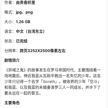
作者：
由贵香织里
格式：
jpg、png
大小：
1.26 GB
语言：
中文（台湾东立）
状态：
已完结
分辨率：
跨页3252X2500像素左右
剧情简介
《异域之鬼》的故事发生在罗马帝国时代，主要围绕着一
场地震后，神近我蓝从瓦砾中救出一名失忆的少年。这名
少年只记得一个名字「Sorath」。被收养的少年「空斗」
和我蓝、以及我蓝的未婚妻清罗三人一同成长，并许下了
要永远在一起的誓言。
主要角色