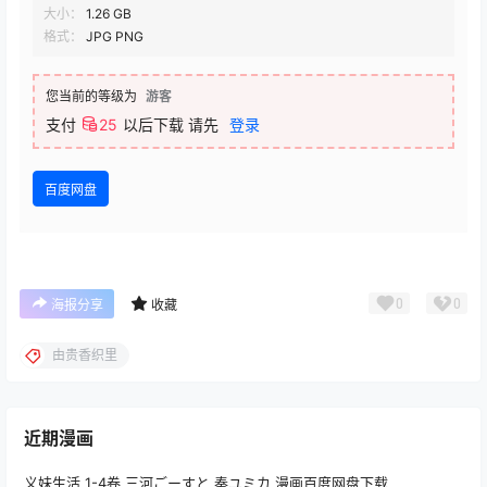
大小：
1.26 GB
格式：
JPG PNG
您当前的等级为
游客
支付
25
以后下载
请先
登录
百度网盘
0
0
海报分享
收藏
由贵香织里
近期漫画
义妹生活 1-4卷 三河ごーすと 奏ユミカ 漫画百度网盘下载