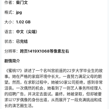
作者：
柴门文
格式：
jpg
大小：
1.02 GB
语言：
中文（尖端）
状态：
已完结
分辨率：
跨页1419X1068等像素左右
剧情简介
《蜜桃17》讲述了一个名叫宫前遥的22岁大学毕业生的故
事。她在严格的家庭环境中长大，一直努力满足父母的期
望。然而，在求职过程中，她被50家公司拒绝，感到非常
沮丧。一次偶然的机会，她看到了一则艺人事务所经理人
的招聘广告，并决定去面试。最终，她被录取，但却被要
求以17岁偶像的身份出道，从而展开了一段充满挑战和成
长的演艺圈生活。