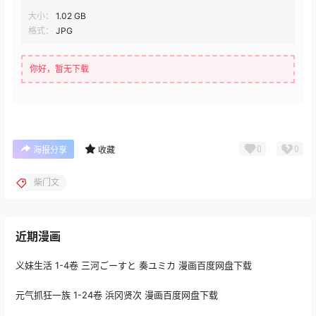
大小：
1.02 GB
格式：
JPG
你好，暂无下载
0
0
海报分享
收藏
柴门文
近期漫画
义妹生活 1-4卷 三河ごーすと 奏ユミカ 漫画百度网盘下载
元气抓狂一族 1-24卷 浜冈贤次 漫画百度网盘下载