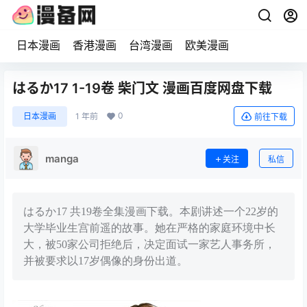
日本漫画
香港漫画
台湾漫画
欧美漫画
はるか17 1-19卷 柴门文 漫画百度网盘下载
0
日本漫画
1 年前
前往下载
manga
关注
私信
はるか17 共19卷全集漫画下载。本剧讲述一个22岁的
大学毕业生宫前遥的故事。她在严格的家庭环境中长
大，被50家公司拒绝后，决定面试一家艺人事务所，
并被要求以17岁偶像的身份出道。