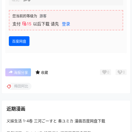
您当前的等级为
游客
支付
15
以后下载
请先
登录
百度网盘
0
0
海报分享
收藏
梅田阿比
近期漫画
义妹生活 1-4卷 三河ごーすと 奏ユミカ 漫画百度网盘下载