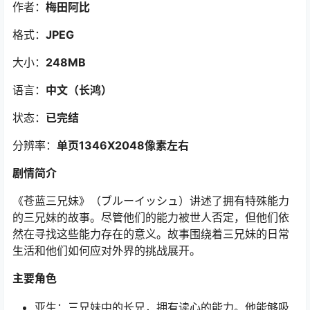
作者：
梅田阿比
格式：
JPEG
大小：
248MB
语言：
中文（长鸿）
状态：
已完结
分辨率：
单页1346X2048像素左右
剧情简介
《苍蓝三兄妹》（ブルーイッシュ）讲述了拥有特殊能力
的三兄妹的故事。尽管他们的能力被世人否定，但他们依
然在寻找这些能力存在的意义。故事围绕着三兄妹的日常
生活和他们如何应对外界的挑战展开。
主要角色
亚生：三兄妹中的长兄，拥有读心的能力。他能够吸