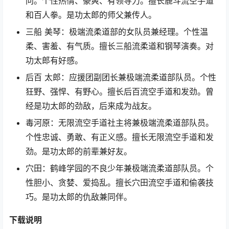
问。个性热情、豪爽、有领导力。擅长鹿斗流空手道
和百人拳。是功太郎的师父兼传人。
三船 美琴：极端流柔道部的女队员兼经理。个性温
柔、害羞、有气质。擅长三船流柔道和钢琴演奏。对
功太郎有好感。
后百 太郎：应援团副团长兼极端流柔道部队员。个性
狂野、强悍、有野心。擅长后百流空手道和发劲。曾
经是功太郎的劲敌，后来成为战友。
毒河原：无限流空手道社主将兼极端流柔道部队员。
个性忠诚、勇敢、有正义感。擅长无限流空手道和发
劲。是功太郎的前辈兼好友。
穴田：鹤峰学园的不良少年兼极端流柔道部队员。个
性胆小、贪婪、爱捣乱。擅长穴田流空手道和偷袭技
巧。是功太郎的仇敌兼同伴。
下载说明