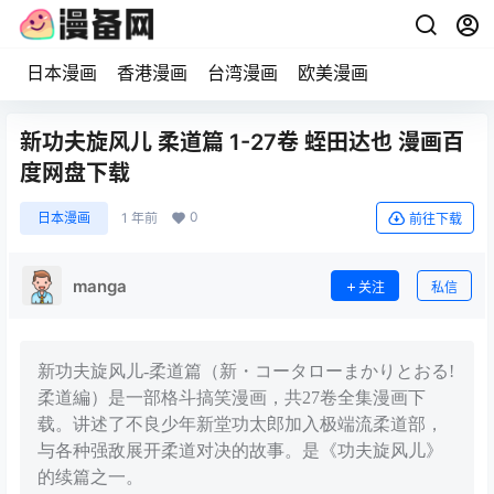
日本漫画
香港漫画
台湾漫画
欧美漫画
新功夫旋风儿 柔道篇 1-27卷 蛭田达也 漫画百
度网盘下载
0
日本漫画
1 年前
前往下载
manga
关注
私信
新功夫旋风儿-柔道篇（新・コータローまかりとおる!
柔道編）是一部格斗搞笑漫画，共27卷全集漫画下
载。讲述了不良少年新堂功太郎加入极端流柔道部，
与各种强敌展开柔道对决的故事。是《功夫旋风儿》
的续篇之一。