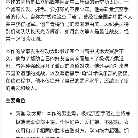
本作的主角是私立鹤峰学园高中三年级的新堂功太郎，一
个留着长发、好色、爱打架的不良少年。他是新堂流空手
道的传人，自称为“极端流空手道”，曾经在全国高中武术大
赛中获得冠军。他与青梅竹马的渡濑麻由美、风纪委员特
别机动队队长天光寺辉彦、如月剑次等人是最佳战友，经
常一起闯荡江湖。
本作的故事发生在功太郎参加完全国高中武术大赛后不
久，他为了帮助自己的好友音美响而加入了极端流柔道
部，与各种强敌展开了激烈的柔道对决。他还要面对来自
帝国柔道部的挑战，以及幕后黑手“角”斗术俱乐部的阴谋。
在这过程中，他不仅提升了自己的武术水平，还结识了新
的朋友和敌人。
主要角色
新堂 功太郎：本作的男主角，极端流空手道社主将兼
极端流柔道部主将。个性好色、爱打架、不服输。喜
欢用和对手相同的武术击败对方，学习能力超强。拥