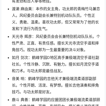
有发劲和百人拳等绝技。
渡濑 麻由美：本作的女主角，功太郎的青梅竹马兼恋
人。风纪委员会副会长兼特别机动队队员。个性正
义、勇敢、温柔。喜欢功太郎，但又常常为了他的长
发和下流行为而生气。
天光寺 辉彦：风纪委员会会长兼特别机动队队长。个
性严肃、正直、有责任感。擅长天光寺流空手道和摔
角技巧。视功太郎为一生最重要的决斗对象。
如月 剑次：鹤峰学园D地区高手兼极端流空手道社副
社长。个性冷静、沉默、有魅力。擅长如月流空手道
和刀术。与功太郎是最佳战友。
音美 响：鹤峰学园的吉他天才兼极端流柔道部副部
长。个性开朗、活泼、有梦想。擅长吉他演奏和摔角
技巧。与功太郎是好友。
鹿斗 典善：鹤峰学园的应援团团长兼极端流柔道部顾