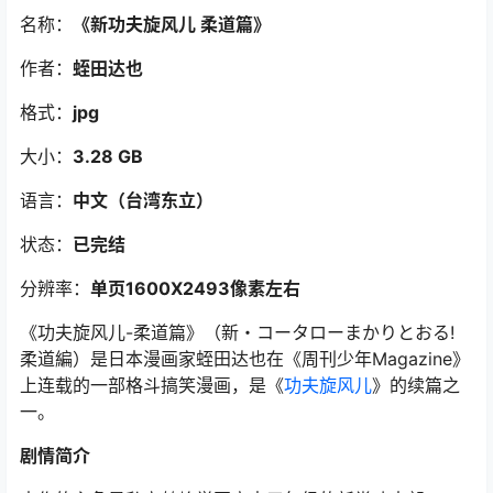
名称：
《新功夫旋风儿 柔道篇》
作者：
蛭田达也
格式：
jpg
大小：
3.28 GB
语言：
中文（台湾东立）
状态：
已完结
分辨率：
单页1600X2493像素左右
《功夫旋风儿-柔道篇》（新・コータローまかりとおる!
柔道編）是日本漫画家蛭田达也在《周刊少年Magazine》
上连载的一部格斗搞笑漫画，是《
功夫旋风儿
》的续篇之
一。
剧情简介