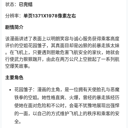
状态：
已完结
分辨率：
单页1371X1978像素左右
剧情简介
该漫画讲述了表面上以明朗笑容与诚心服务获得乘客高度
评价的空姐花园雏子，其真面目却是凶狠的前暴走族太妹
。在飞机上，只要遇到胆敢危害飞航安全的家伙，她就会
行使武力狠狠踹开，由此在两万公尺上空掀起了一系列航
空爆笑故事。
主要角色
花园雏子：漫画的主角，是一位拥有天使脸孔与恶魔
铁拳的空姐。她性格直爽、火爆，曾经的暴走族经历
使她在面对危险和不公时，会毫不犹豫地展现出强悍
的一面，以自己的方式维护飞机上的秩序和乘客的安
全。