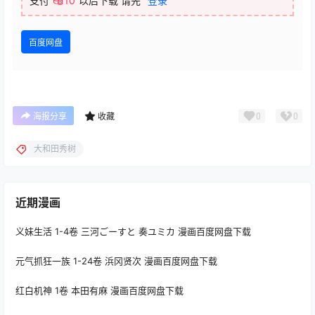
支付
10
以后下载
请先
登录
百度网盘
0
0
海报分享
收藏
大和田秀树
近期漫画
义妹生活 1-4卷 三河ごーすと 奏ユミカ 漫画百度网盘下载
元气抓狂一族 1-24卷 浜冈贤次 漫画百度网盘下载
红白机神 1卷 本田有麻 漫画百度网盘下载