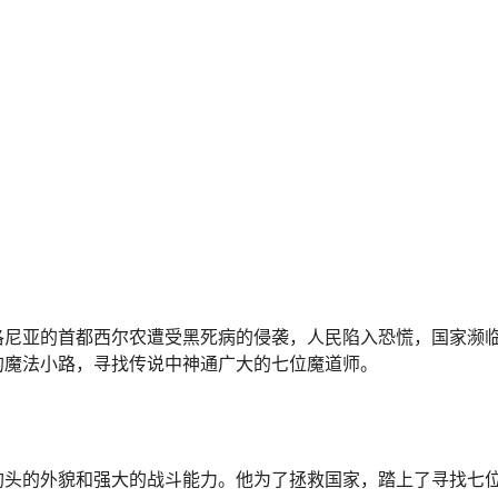
洛尼亚的首都西尔农遭受黑死病的侵袭，人民陷入恐慌，国家濒
的魔法小路，寻找传说中神通广大的七位魔道师。
豹头的外貌和强大的战斗能力。他为了拯救国家，踏上了寻找七