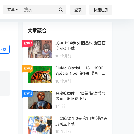
文章
登录
快速注册
文章聚合
犬神 1-14卷 外园昌也 漫画百
TOP1
度网盘下载
下载
10 个月前
Fluide Glacial – HS – 1996 –
TOP2
Spécial Noël 第1册 漫画百度
网盘下载
10 个月前
高校铁拳传 1-42卷 猿渡哲也
TOP3
漫画百度网盘下载
1 年前
一窝麻雀 1-3卷 秋山春 漫画百
度网盘下载
10 个月前