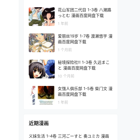
花山军团二代目 1-3卷 八潮路
っとむ 漫画百度网盘下载
1 年前
爱丽丝19岁 1-7卷 渡濑悠宇 漫
画百度网盘下载
1 个月前
秘境探险社!! 1-3卷 久远まこ
と 漫画百度网盘下载
10 个月前
女强人俱乐部 1-5卷 柴门文 漫
画百度网盘下载
1 年前
近期漫画
义妹生活 1-4卷 三河ごーすと 奏ユミカ 漫画