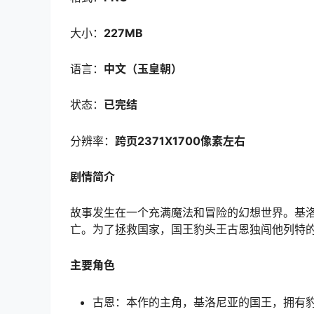
大小：
227MB
语言：
中文（玉皇朝）
状态：
已完结
分辨率：
跨页2371X1700像素左右
剧情简介
故事发生在一个充满魔法和冒险的幻想世界。基
亡。为了拯救国家，国王豹头王古恩独闯他列特
主要角色
古恩：本作的主角，基洛尼亚的国王，拥有