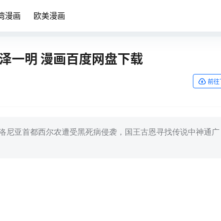
湾漫画
欧美漫画
 柳泽一明 漫画百度网盘下载
前往
基洛尼亚首都西尔农遭受黑死病侵袭，国王古恩寻找传说中神通广