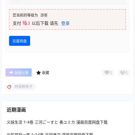
您当前的等级为
游客
支付
3
以后下载
请先
登录
百度网盘
0
0
海报分享
收藏
阿倍野茶子
近期漫画
义妹生活 1-4卷 三河ごーすと 奏ユミカ 漫画百度网盘下载
元气抓狂一族 1-24卷 浜冈贤次 漫画百度网盘下载