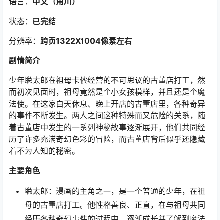
语言：
中文（角川
）
状态：
已完结
分辨率：
跨页1322X1004像素左右
剧情简介
少年聪太郎在祖母卡侬经营的不可思议的古董店打工，然
而初次见面时，祖母竟然是个小女孩模样，并且还是个魔
法使。在这家白天休息、晚上开店的古董店里，各种奇异
的事件不断发生。两人之间这种特殊而又危险的关系，随
着古董店中发生的一系列神秘故事逐渐展开，他们共同经
历了许多充满奇幻色彩的冒险，而古董店背后似乎还隐藏
着不为人知的秘密。
主要角色
聪太郎：漫画的主角之一，是一个普通的少年，在祖
母的古董店打工。他性格善良、正直，在与祖母共同
经历各种奇幻事件的过程中，逐渐成长并了解到魔法