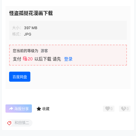
怪盗孤挺花漫画下载
大小：
397 MB
格式：
JPG
您当前的等级为
游客
支付
20
以后下载
请先
登录
百度网盘
0
0
海报分享
收藏
和田慎二