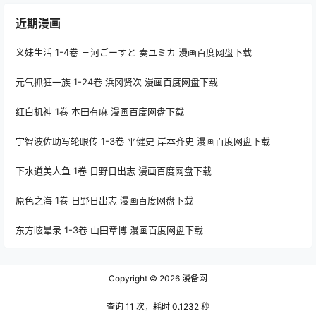
近期漫画
义妹生活 1-4卷 三河ごーすと 奏ユミカ 漫画百度网盘下载
元气抓狂一族 1-24卷 浜冈贤次 漫画百度网盘下载
红白机神 1卷 本田有麻 漫画百度网盘下载
宇智波佐助写轮眼传 1-3卷 平健史 岸本齐史 漫画百度网盘下载
下水道美人鱼 1卷 日野日出志 漫画百度网盘下载
原色之海 1卷 日野日出志 漫画百度网盘下载
东方眩晕录 1-3卷 山田章博 漫画百度网盘下载
Copyright © 2026
漫备网
查询 11 次，耗时 0.1232 秒