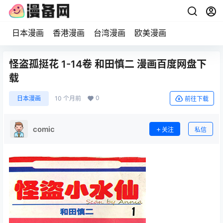
日本漫画
香港漫画
台湾漫画
欧美漫画
怪盗孤挺花 1-14卷 和田慎二 漫画百度网盘下
载
0
日本漫画
10 个月前
前往下载
comic
关注
私信