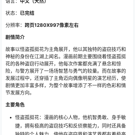
语言：
中文（大然
）
状态：
已完结
分辨率：
跨页1280X997像素左右
剧情简介
故事以怪盗孤挺花为主角展开，他以其独特的盗窃技巧和
神秘的身份在江湖上闻名。漫画前期主要围绕着怪盗孤挺
花的各种盗窃行动展开，他每次作案都充满了悬念和惊
险，与警方展开了一场场智慧与勇气的较量。而在故事的
发展过程中，还穿插了主角迈向偶像明星的演艺经历，使
剧情更加丰富多样，为整个故事增添了不一样的色彩和情
节发展方向。
主要角色
怪盗孤挺花：漫画的核心人物，他机智勇敢、身手敏
捷，拥有极高的盗窃技巧和反侦察能力，同时还具备
独特的个人魅力，使他在盗窃界和演艺界都有着极高