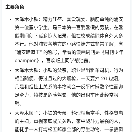
主要角色
大泽木小铁：精力旺盛、喜爱玩耍、脑筋单纯的浦安
第一傻蛋小学生，是日本第一喜爱暑假的男孩，在暑
假期间创下诸多惊人记录，但在校成绩除体育外大多
不行。他对浦安各地方的小路快捷方式非常了解，有
“浦安暗道王” 的称号，常看的漫画周刊是《周刊少年
champion》，喜欢班上同学菊池茜。
大泽木大铁：小铁的父亲，职业是出租车司机，行为
相当随便、得过且过的大烟枪，一天要抽 26 包烟，
凡是和烟扯上关系的事物就会一反平时懒散个性而卯
足全力，特技是危险驾驶，他的出租车因此经常报
销。
大泽木顺子：小铁的母亲，料理相当拿手、性格贤惠
的主妇，重视家庭成员关系，家中战斗力最强的人，
能徒手一人打垮松五郎家全部的野生动物、一拳扳倒