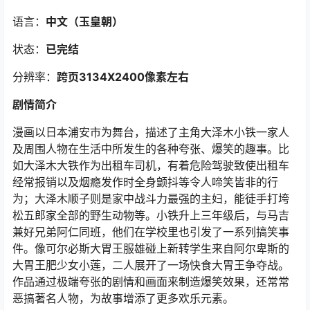
语言：
中文（玉皇朝
）
状态：
已完结
分辨率：
跨页3134X2400像素左右
剧情简介
漫画以日本浦安市为舞台，描述了主角大泽木小铁一家人
及周围人物在生活中所发生的各种夸张、爆笑的趣事。比
如大泽木大铁作为出租车司机，有着危险驾驶致使出租车
经常报销以及烟瘾发作时全身颤抖等令人啼笑皆非的行
为；大泽木顺子则是家中战斗力最强的主妇，能徒手打垮
松五郎家全部的野生动物等。小铁升上三年级后，与马吉
兼好兄弟阿仁同班，他们在学校里也引发了一系列搞笑事
件。像可尔必斯大胃王服雄碰上新转学生来自阿尔卑斯的
大胃王肥少女小莲，二人展开了一场快食大胃王争夺战。
作品通过极端夸张的剧情和画面来制造爆笑效果，还常常
恶搞著名人物，为故事增添了更多欢乐元素。