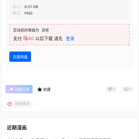
大小：
6.31 GB
格式：
PNG
您当前的等级为
游客
支付
40
以后下载
请先
登录
百度网盘
0
0
海报分享
收藏
浜冈贤次
近期漫画