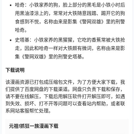
哈奇：小铁家养的狗，脸上部分的黑毛是小铁小时后
用黑油漆涂上的，常常对大铁随意践踏、踢开它的狗
食感到不悦，名称由来是影集《警网双雄》里的刑警
哈奇。
史塔基：小铁家养的黑猩猩，它吃的香蕉常被大铁抢
走，因此和哈奇一样对大铁颇有微词，名称由来是影
集《警网双雄》里的刑警史塔基。
下载说明
该漫画资源已打包成压缩包文件，为了方便大家下载，我
们提供了百度网盘的下载渠道。网盘只负责下载和保存，
请不要在线解压，下载后用解压软件打开解压即可，如遇
到失效、损坏、打不开等问题可以查看站内帮助，或者联
系网站客服帮忙处理。
元祖!抓狂一族漫画下载