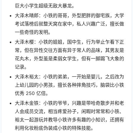
巨大小学生超级无敌大暴龙。
大泽木晴郎：小铁的哥哥，外型肥胖的御宅族，大学
考试落榜后就整天窝在家中，私人兴趣广泛，擅长做
一些奇怪的发明。
大泽木樱：小铁的姐姐，国中生，行为举止乍看下正
常，但在异性交往方面有异于常人的品味，其男友是
花丸木，外型虽是柔弱女学生，但有一脚踢飞大象的
记录。
大泽木裕太：小铁的弟弟，一开始是婴儿，之后改为
上幼儿园的小男孩，擅长各种摔角技巧，脑袋比小铁
优秀 250 亿倍。
大泽木金铁：小铁的爷爷，兴趣是带哈奇散步并和老
人会成员交流，相当疼爱孙子，闲暇时常常和小铁、
裕太一起游玩并教导小铁许多有趣的小知识，还拥有
利用化妆粉底伪装成小铁的特殊技能。