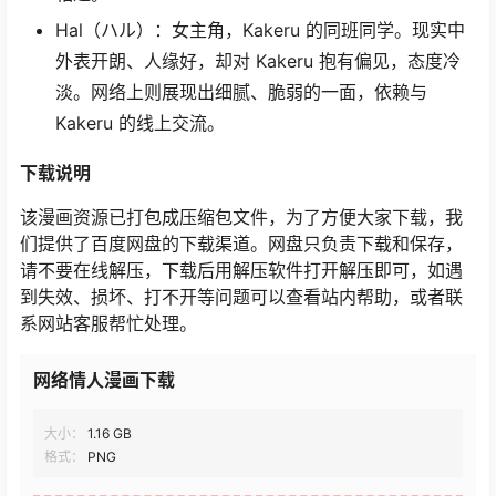
Hal（ハル）：女主角，Kakeru 的同班同学。现实中
外表开朗、人缘好，却对 Kakeru 抱有偏见，态度冷
淡。网络上则展现出细腻、脆弱的一面，依赖与
Kakeru 的线上交流。
下载
说明
该漫画资源已打包成压缩包文件，为了方便大家下载，我
们提供了百度网盘的下载渠道。网盘只负责下载和保存，
请不要在线解压，下载后用解压软件打开解压即可，如遇
到失效、损坏、打不开等问题可以查看站内帮助，或者联
系网站客服帮忙处理。
网络情人漫画下载
大小：
1.16 GB
格式：
PNG