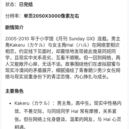
状态：
已完结
分辨率：
单页2050X3000像素左右
剧情简介
2005-2010 年于小学馆《月刊 Sunday GX》连载。男主
角Kakeru（カケル）与女主角Hal（ハル）在网络室相识
相恋，约定线下见面时，却震惊地发现彼此竟是同班同
学，且现实中关系恶劣、互看不顺眼。但一回到网络，两
人又能敞开心扉、无话不谈。故事围绕他们在虚拟甜蜜与
现实冷漠间的矛盾展开，细腻描绘了青春期少男少女在网
络与现实双重身份下的青涩恋情、内心挣扎与成长。
主要角色
Kakeru（カケル）：男主角，高中生。现实中性格内
敛、不善交际，与同班同学 Hal 常有摩擦，关系紧
张。但在网络上化身健谈、温柔的网友，与 Hal 心灵
相通。