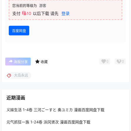
您当前的等级为
游客
支付
10
以后下载
请先
登录
百度网盘
0
0
海报分享
收藏
大岛永远
近期漫画
义妹生活 1-4卷 三河ごーすと 奏ユミカ 漫画百度网盘下载
元气抓狂一族 1-24卷 浜冈贤次 漫画百度网盘下载