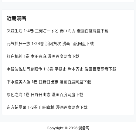
近期漫画
义妹生活 1-4卷 三河ごーすと 奏ユミカ 漫画百度网盘下载
元气抓狂一族 1-24卷 浜冈贤次 漫画百度网盘下载
红白机神 1卷 本田有麻 漫画百度网盘下载
宇智波佐助写轮眼传 1-3卷 平健史 岸本齐史 漫画百度网盘下载
下水道美人鱼 1卷 日野日出志 漫画百度网盘下载
原色之海 1卷 日野日出志 漫画百度网盘下载
东方眩晕录 1-3卷 山田章博 漫画百度网盘下载
Copyright © 2026
漫备网