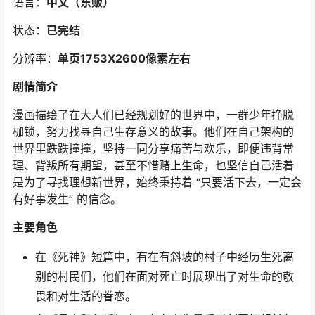
语言：
中文
（东贩
）
状态：
已完结
分辨率：
单页1753X2600像素左右
剧情简介
漫画描绘了在大人们已经规划好的世界中，一群少年挣脱
枷锁，努力找寻自己生存意义的故事。他们在自己架构的
世界里跌跌撞撞，坚持一同分享痛苦与欢乐，即便违背常
理、背叛所有期望，甚至不惜赌上生命，也坚信自己活着
是为了寻找理想新世界，始终秉持着 “只要活下去，一定会
有好事发生” 的信念。
主要角色
在《死神》短篇中，有在有斜坡的村子中经历生死离
别的村民们，他们在面对死亡时展现出了对生命的敬
畏和对生活的眷恋。