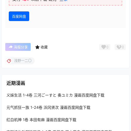
百度网盘
0
0
海报分享
收藏
浅野一二〇
近期漫画
义妹生活 1-4卷 三河ごーすと 奏ユミカ 漫画百度网盘下载
元气抓狂一族 1-24卷 浜冈贤次 漫画百度网盘下载
红白机神 1卷 本田有麻 漫画百度网盘下载