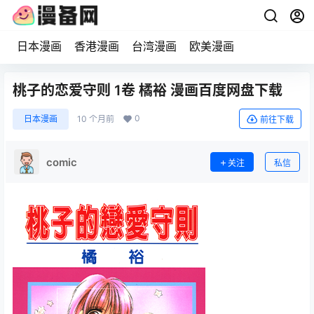
日本漫画
香港漫画
台湾漫画
欧美漫画
桃子的恋爱守则 1卷 橘裕 漫画百度网盘下载
0
日本漫画
10 个月前
前往下载
comic
关注
私信