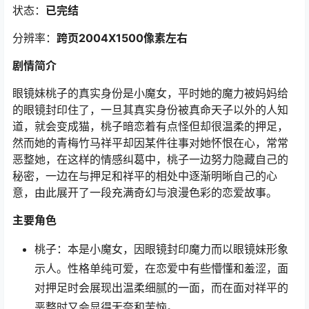
状态：
已完结
分辨率：
跨页2004X1500像素左右
剧情简介
眼镜妹桃子的真实身份是小魔女，平时她的魔力被妈妈给
的眼镜封印住了，一旦其真实身份被真命天子以外的人知
道，就会变成猫，桃子暗恋着有点怪但却很温柔的押足，
然而她的青梅竹马祥平却因某件往事对她怀恨在心，常常
恶整她，在这样的情感纠葛中，桃子一边努力隐藏自己的
秘密，一边在与押足和祥平的相处中逐渐明晰自己的心
意，由此展开了一段充满奇幻与浪漫色彩的恋爱故事。
主要角色
桃子：本是小魔女，因眼镜封印魔力而以眼镜妹形象
示人。性格单纯可爱，在恋爱中有些懵懂和羞涩，面
对押足时会展现出温柔细腻的一面，而在面对祥平的
恶整时又会显得无奈和苦恼。