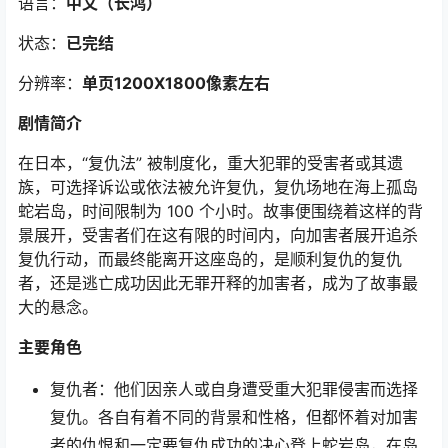
语言：
中文
（长鸿
）
状态：
已完结
分辨率：
单页1200X1800像素左右
剧情简介
在日本，“复仇法” 被制度化，重大犯罪的受害者或其遗
族，可选择诉讼或依法被允许复仇，复仇场地在海上孤岛
蛇岩岛，时间限制为 100 个小时。故事便围绕着这样的背
景展开，受害者们在这有限的时间内，向加害者展开追杀
复仇行动，而最终能离开这座岛的，是顺利复仇的复仇
者，还是逃亡成功因此无罪开释的加害者，成为了故事最
大的悬念。
主要角色
复仇者：他们因亲人或自身遭受重大犯罪侵害而选择
复仇。各自有着不同的背景和性格，但都怀着对加害
者的仇恨和一定要复仇成功的决心登上蛇岩岛，在岛