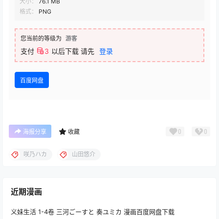
大小：
76.1 MB
格式：
PNG
您当前的等级为
游客
支付
3
以后下载
请先
登录
百度网盘
0
0
海报分享
收藏
咲乃ハカ
山田悠介
近期漫画
义妹生活 1-4卷 三河ごーすと 奏ユミカ 漫画百度网盘下载