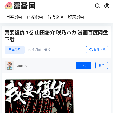
日本漫画
香港漫画
台湾漫画
欧美漫画
我要復仇 1卷 山田悠介 咲乃ハカ 漫画百度网盘
下载
0
日本漫画
10 个月前
前往下载
comic
关注
私信