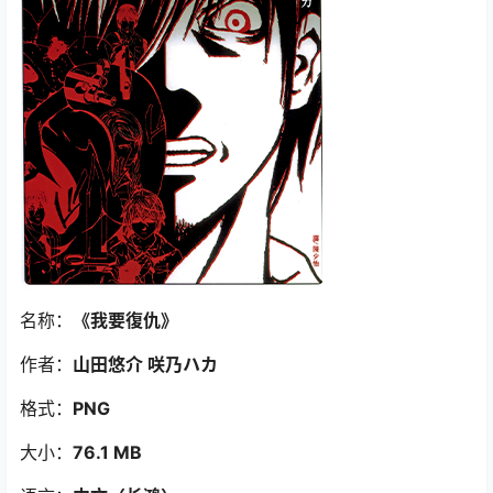
名称：
《我要復仇》
作者：
山田悠介 咲乃ハカ
格式：
PNG
大小：
76.1 MB