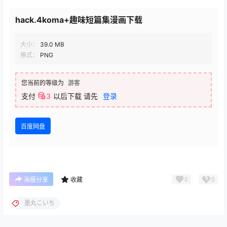
hack.4koma+趣味短篇集漫画下载
大小：
39.0 MB
格式：
PNG
您当前的等级为
游客
支付
3
以后下载
请先
登录
百度网盘
0
0
海报分享
收藏
墨丸こいち