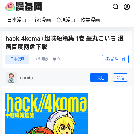
日本漫画
香港漫画
台湾漫画
欧美漫画
hack.4koma+趣味短篇集 1卷 墨丸こいち 漫
画百度网盘下载
0
日本漫画
10 个月前
前往下载
comic
关注
私信