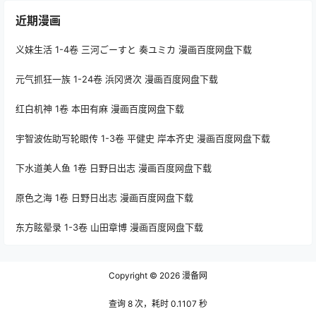
近期漫画
义妹生活 1-4卷 三河ごーすと 奏ユミカ 漫画百度网盘下载
元气抓狂一族 1-24卷 浜冈贤次 漫画百度网盘下载
红白机神 1卷 本田有麻 漫画百度网盘下载
宇智波佐助写轮眼传 1-3卷 平健史 岸本齐史 漫画百度网盘下载
下水道美人鱼 1卷 日野日出志 漫画百度网盘下载
原色之海 1卷 日野日出志 漫画百度网盘下载
东方眩晕录 1-3卷 山田章博 漫画百度网盘下载
Copyright © 2026
漫备网
查询 8 次，耗时 0.1107 秒