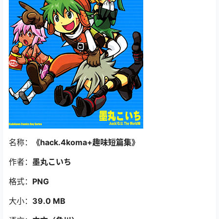
名称：
《hack.4koma+趣味短篇集》
作者：
墨丸こいち
格式：
PNG
大小：
39.0 MB