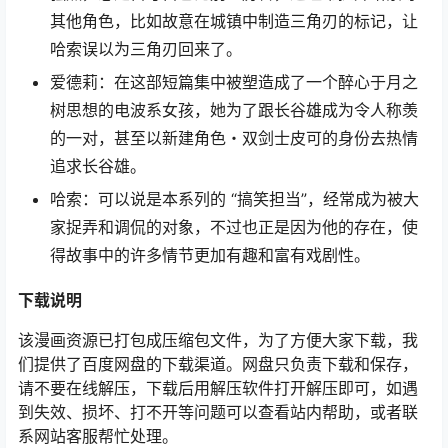
其他角色，比如故意在城镇中制造三角刃的标记，让
哈索误以为三角刃回来了。
爱德莉：在这部短篇集中被塑造成了一个醉心于月之
树思想的电波系女孩，她为了跟长谷雄成为令人称羡
的一对，甚至以新建角色・双剑士皮可的身份去热情
追求长谷雄。
哈索：可以说是本系列的 “搞笑担当”，经常成为被大
家捉弄和调侃的对象，不过也正是因为他的存在，使
得故事中的许多情节更加有趣和富有戏剧性。
下载说明
该漫画资源已打包成压缩包文件，为了方便大家下载，我
们提供了百度网盘的下载渠道。网盘只负责下载和保存，
请不要在线解压，下载后用解压软件打开解压即可，如遇
到失效、损坏、打不开等问题可以查看站内帮助，或者联
系网站客服帮忙处理。