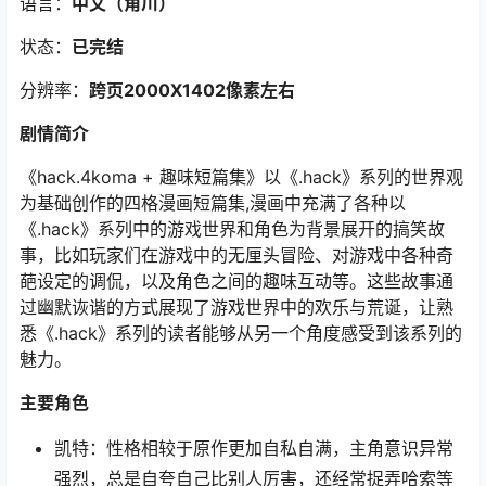
语言：
中文
（角川
）
状态：
已完结
分辨率：
跨页2000X1402像素左右
剧情简介
《hack.4koma + 趣味短篇集》以《.hack》系列的世界观
为基础创作的四格漫画短篇集,漫画中充满了各种以
《.hack》系列中的游戏世界和角色为背景展开的搞笑故
事，比如玩家们在游戏中的无厘头冒险、对游戏中各种奇
葩设定的调侃，以及角色之间的趣味互动等。这些故事通
过幽默诙谐的方式展现了游戏世界中的欢乐与荒诞，让熟
悉《.hack》系列的读者能够从另一个角度感受到该系列的
魅力。
主要角色
凯特：性格相较于原作更加自私自满，主角意识异常
强烈，总是自夸自己比别人厉害，还经常捉弄哈索等