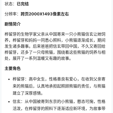
状态：
已完结
分辨率：
跨页2000X1493像素左右
剧情简介
桦留芽的生物学家父亲从中国寄来一只小熊猫信玄让她饲
养，桦留芽和妈妈一同悉心照料，小熊猫逐渐成长，期间
发生诸多趣事。后来爸爸把信玄带回中国，不久又寄回给
桦留芽，还多了一只母熊猫，围绕着这些熊猫的饲养与相
处，展开了一系列温暖又有趣的故事。
主要角色
桦留芽：高中女生，性格善良有爱心，在收到父亲寄
来的熊猫后，认真地承担起照顾熊猫的责任，与熊猫
建立了深厚感情。
信玄：从中国被寄到东京的小熊猫，憨态可掬，性格
活泼，在桦留芽的照料下逐渐适应新环境，为故事带