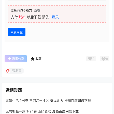
您当前的等级为
游客
支付
5
以后下载
请先
登录
百度网盘
0
0
海报分享
收藏
樱深雪
近期漫画
义妹生活 1-4卷 三河ごーすと 奏ユミカ 漫画百度网盘下载
元气抓狂一族 1-24卷 浜冈贤次 漫画百度网盘下载