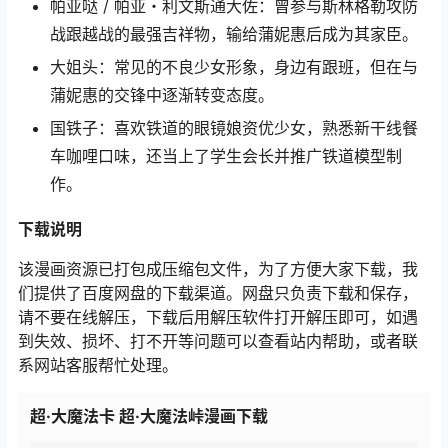
帕亚哒 / 帕亚・利文斯通大佐：曾参与斯林格勒攻防
战跟越战的最强吉祥物，输给蒲妮惠后成为其家臣。
大姐头：常见的不良少女形象，身边有跟班，但在与
蒲妮惠的交锋中逐渐转变态度。
国铁子：喜欢铁道的眼镜娘资优少女，熟悉新干线餐
车咖哩口味，还当上了学生会长并推广铁道模型制
作。
下载说明
该漫画资源已打包成压缩包文件，为了方便大家下载，我
们提供了百度网盘的下载渠道。网盘只负责下载和保存，
请不要在线解压，下载后用解压软件打开解压即可，如遇
到失效、损坏、打不开等问题可以查看站内帮助，或者联
系网站客服帮忙处理。
超·大魔法卡 超·大魔法峠漫画下载