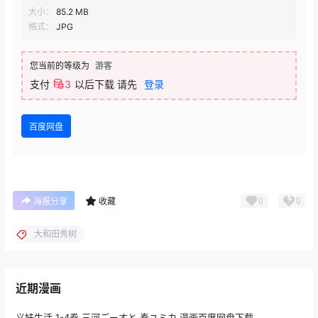
大小：
85.2 MB
格式：
JPG
您当前的等级为
游客
支付
3
以后下载
请先
登录
百度网盘
0
0
海报分享
收藏
大和田秀树
近期漫画
义妹生活 1-4卷 三河ごーすと 奏ユミカ 漫画百度网盘下载