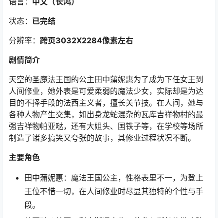
语言：
中文（长鸿）
状态：
已完结
分辨率：
跨页3032X2284像素左右
剧情简介
天空的圣魔法王国的公主田中蒲妮惠为了成为下任女王到
人间修业，她外表是可爱柔弱的魔法少女，实际却是为达
目的不择手段的法西主义者，擅长关节技。在人间，她与
各种人物产生交集，如出身龙蛇混杂的瓦库吉祥物村的最
强吉祥物帕亚哒，还有大姐头、国铁子等，在学校等场所
制造了诸多搞笑又夸张的故事，其修业过程状况不断。
主要角色
田中蒲妮惠：魔法王国公主，性格表里不一，为登上
王位不惜一切，在人间修业时尽显其独特的个性与手
段。