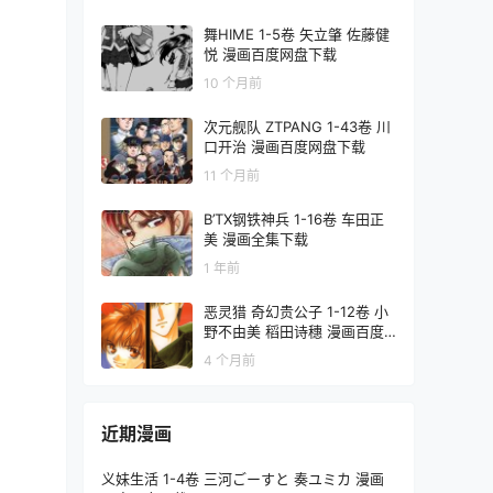
舞HIME 1-5卷 矢立肇 佐藤健
悦 漫画百度网盘下载
10 个月前
次元舰队 ZTPANG 1-43卷 川
口开治 漫画百度网盘下载
11 个月前
B’TX钢铁神兵 1-16卷 车田正
美 漫画全集下载
1 年前
恶灵猎 奇幻贵公子 1-12卷 小
野不由美 稻田诗穗 漫画百度
网盘下载
4 个月前
近期漫画
义妹生活 1-4卷 三河ごーすと 奏ユミカ 漫画