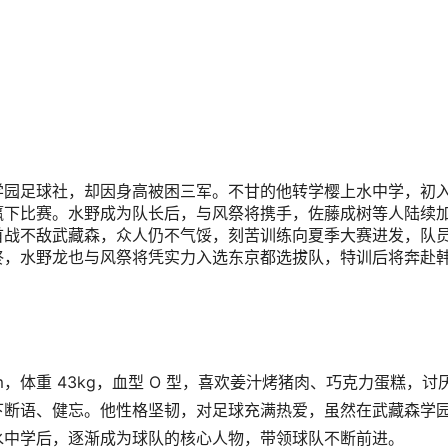
学园足球社，却因身高被困三军。不甘的他转学樱上水中学，初
赢下比赛。水野成为队长后，与风祭将携手，佐藤成树等人陆续
首战不敌武藏森，众人仍不气馁，刻苦训练向夏季大赛进发，队
终，水野龙也与风祭将凭实力入选东京都选拔队，特训后将奔赴
140cm，体重 43kg，血型 O 型，喜欢姜汁烤猪肉、巧克力蛋糕，讨
下断语、健忘。他性格坚韧，对足球充满热爱，虽然在武藏森学
水中学后，逐渐成为球队的核心人物，带领球队不断前进。