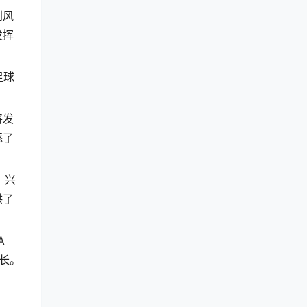
到风
发挥
足球
将发
添了
，兴
供了
A
长。