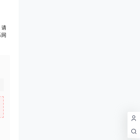
，请
系网