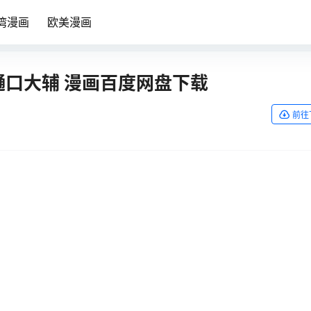
湾漫画
欧美漫画
4卷 樋口大辅 漫画百度网盘下载
前往