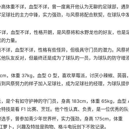
，生日，身高体重不详，血型不详，曾一度离开他认为无聊的足球部，遇
学足球社的主力中锋，实力强劲，与风祭将配合默契，在球队中
高体重不详，血型不详，性格开朗，是风祭将和水野龙也的好友，也是
己的力量。
，身高体重不详，血型不详，性格有些怪异，但极具守门员的潜力。风祭
其他队友反对，但最终还是成为了球队的一员，为球队的防守增
 150cm，体重 37kg，血型 O 型，喜欢草莓派，讨厌小辣椒、蒟蒻
看到风祭努力的样子加入足球社，成为足球社的经理，为球队提
个有如守护神的守门员，身高 183cm，体重 65kg，血型 
特技是看 F1 比赛、烹饪。他个性认真、负责，是一位优秀的队
选手，曾参加青少年世界杯，实力强劲，身高 175cm，体重
讨厌红萝卜，兴趣及特技是购物、格斗电玩创下不败记录。