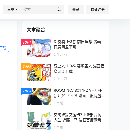
文章
登录
快速注册
文章聚合
Dr露露 1-3卷 前田理想 漫画
TOP1
百度网盘下载
下载
2 个月前
变虫人 1-3卷 藤崎圣人 漫画百
TOP2
度网盘下载
2 个月前
ROOM NO.1301 1-2卷+番外
TOP3
新井辉 さっち 漫画百度网盘
下载
1 年前
交响诗篇艾蕾卡7 1-6卷 片冈
人生 近藤一马 漫画百度网盘
下载
1 年前