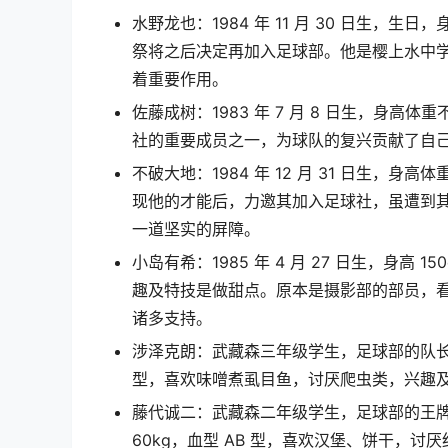
水野龙也：1984 年 11 月 30 日生
祭将之后决定再加入足球部。他是樱上水中
着重要作用。
佐藤成树：1983 年 7 月 8 日生，身
社的重要成员之一，为球队的复兴贡献了自
不破大地：1984 年 12 月 31 日生
现他的才能后，力邀其加入足球社，虽遭到
一道坚实的屏障。
小岛有希：1985 年 4 月 27 日生，身高
趣及特技是做甜点。原本是摄影部的部员，
诸多支持。
涉泽克朗：武藏森三年级学生，足球部的队长，是
型，喜欢味噌煮虱目鱼，讨厌爬虫类，兴趣及
藤代诚二：武藏森二年级学生，足球部的王牌
60kg，血型 AB 型，喜欢汉堡、饼干，