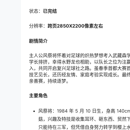
状态：
已完结
分辨率：
跨页2850X2200像素左右
剧情简介
主人公风祭将怀着对足球的炽热梦想考入武藏森
学长排挤，幸得水野龙也相助，以队长之位为注
入，共同开启复兴足球社之路。虽春季首都大赛
技艺见长，还历经友情、家庭考验实现成长。最
亲善赛，持续逐梦。
主要角色
风祭将：1984 年 5 月 10 日生，身高 
菇，兴趣及特技是收集耳环、砸东西、贸然
只能待在三军，但凭借自身努力转学到樱上