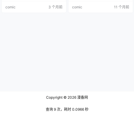
系统介绍世界主要国家的历史、文
和历史事件，助读者理解各国文化
comic
3 个月前
comic
11 个月前
化、社会与风土人情。丛书覆盖
背景和社会现状。
美、英、法、德、意、日、韩等十
余国，将地理、历史、政治等知识
融入趣味故事，帮助读者快速建立
全球视野，被誉为 “青少年的世界入
门指南”。 主要角色 李元馥：丛书
创…
Copyright © 2026
漫备网
查询 9 次，耗时 0.0966 秒