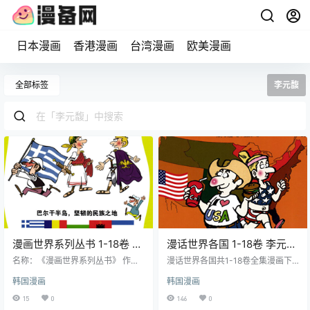
日本漫画
香港漫画
台湾漫画
欧美漫画
全部标签
李元馥
漫画世界系列丛书 1-18卷 李
漫话世界各国 1-18卷 李元馥
元馥 漫画百度网盘下载
漫画百度网盘下载
名称：《漫画世界系列丛书》 作
漫话世界各国共1-18卷全集漫画下
者：李元馥 格式：PDF 大小：1.19
载，介绍了美国、英国、法国、德
韩国漫画
韩国漫画
GB 语言：中文（中信） 状态：已完
国、意大利、荷兰、西班牙、和韩
结 分辨率：单页1265X965像素左右
国等多个国家的历史和文化。每册
15
0
146
0
剧情简介 以轻松幽默的漫画形式，
深入浅出地讲述了各国的独特风貌