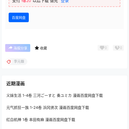
支付
20
以后下载
请先
登录
百度网盘
0
0
海报分享
收藏
李元馥
近期漫画
义妹生活 1-4卷 三河ごーすと 奏ユミカ 漫画百度网盘下载
元气抓狂一族 1-24卷 浜冈贤次 漫画百度网盘下载
红白机神 1卷 本田有麻 漫画百度网盘下载