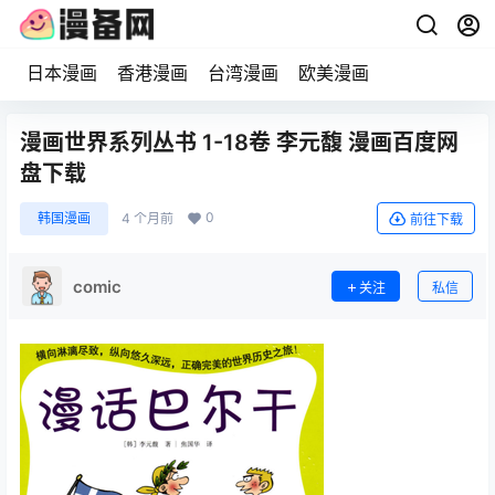
日本漫画
香港漫画
台湾漫画
欧美漫画
漫画世界系列丛书 1-18卷 李元馥 漫画百度网
盘下载
0
韩国漫画
4 个月前
前往下载
comic
关注
私信