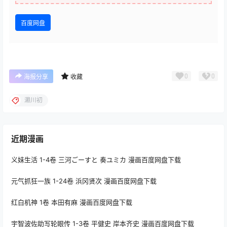
百度网盘
0
0
海报分享
收藏
濑川初
近期漫画
义妹生活 1-4卷 三河ごーすと 奏ユミカ 漫画百度网盘下载
元气抓狂一族 1-24卷 浜冈贤次 漫画百度网盘下载
红白机神 1卷 本田有麻 漫画百度网盘下载
宇智波佐助写轮眼传 1-3卷 平健史 岸本齐史 漫画百度网盘下载