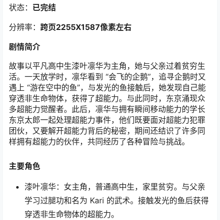
状态：
已完结
分辨率：
跨页2255
X1587像素左右
剧情简介
故事以平凡高中生漆叶凛华为主角，她与父亲过着贫穷生
活。一天放学时，凛华看到 “会飞的企鹅”，追寻企鹅时又
遇上 “游在空中的鱼”，与发光的鱼接触后，她发现自己能
穿透非生命物体，获得了超能力。与此同时，东京涌现众
多超能力觉醒者。此后，凛华与拥有瞬间移动能力的学长
东京太郎一起处理超能力事件，他们既要面对超能力犯罪
团伙，又要解开超能力背后的秘密，期间还结识了许多同
样拥有超能力的伙伴，共同经历了各种冒险与挑战。
主要角色
漆叶凛华：女主角，普通高中生，家里贫穷。与父亲
学习过腿功和名为 Kari 的武术。接触发光的鱼后获得
穿透非生命物体的超能力。