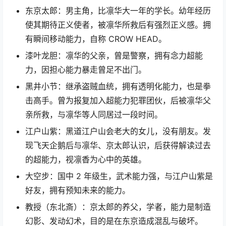
东京太郎：男主角，比凛华大一年的学长。幼年经历
使其期待正义使者，被凛华所救后有强烈正义感。拥
有瞬间移动能力，自称 CROW HEAD。
漆叶龙胆：凛华的父亲，曾是警察，拥有念力超能
力，因担心能力暴走曾足不出门。
黑井小节：继承盗贼血统，拥有透明化能力，也是拳
击高手。曾为报复加入超能力犯罪团伙，后被凛华父
亲所救，与凛华等人同居过一段时间。
江户山紫：黑道江户山会老大的女儿，没有朋友。发
现飞天企鹅后与凛华、京太郎认识，后获得解读过去
的超能力，视凛香为心中的英雄。
大空步：国中 2 年级生，武术能力强，与江户山紫是
好友，拥有预知未来的能力。
教授（东北斎）：京太郎的养父，学者，能力是制造
幻影、发动幻术，目的是在东京造成混乱与破坏。