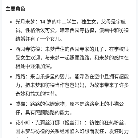
主要角色
光月未梦：14 岁的中二学生，独生女，父母是宇航
员。性格活泼可爱，暗恋西园寺彷徨，漫画中和彷徨
结婚并有了一个女儿。
西园寺彷徨：未梦借住的西园寺家的儿子，在学校很
受女生欢迎，与未梦一起照顾路路，和未梦的感情在
相处中逐渐加深。
路路：来自乐多星的婴儿，能浮游在空中且拥有超能
力，把未梦和彷徨当作爸爸妈妈，为故事带来了许多
奇妙和搞笑的情节。
威猫：路路的保姆宠物，原本是路路身上的小猫公
仔，具有照顾路路的能力。
花小町・克莉丝汀娜（姬丝汀）：彷徨的狂热粉丝，
因未梦与彷徨的关系经常陷入幻想而发狂，发狂时力