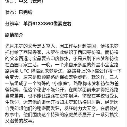
语言：
中文（长鸿）
状态：
已完结
分辨率：
单页613X860像素左右
剧情简介
光月未梦的父母是太空人，因工作要远赴美国，便将未梦
托付给了西园寺家，未梦在此结识了西园寺彷徨。而彷徨
的父亲西远寺宝晶要去印度修炼，于是只剩下未梦和彷徨
在西园寺家生活。一晚，一个来自乐多星的外星小宝宝路
路乘坐 UFO 降临到未梦身边，路路身上的小猫公仔按一下
会变大，原来是照顾路路的保姆宠物威猫。就这样，三人
一猫组成了一个特殊的 “小家庭”，路路称未梦和彷徨为爸
爸妈妈。但这个秘密不能公开，在同学面前未梦得把路路
当成弟弟，也不能让路路在空中飘浮。彷徨在学校很受女
生欢迎，迷恋他的姬丝汀得知未梦和彷徨同居后，经常因
自我幻想他们的秘密而发狂，发狂时力大无穷。在后续的
故事中，他们围绕这个特殊的家庭关系展开了一系列搞笑
又温馨的故事。