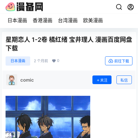
日本漫画
香港漫画
台湾漫画
欧美漫画
星期恋人 1-2卷 橘红绪 宝井理人 漫画百度网盘
下载
0
日本漫画
2 个月前
前往下载
comic
关注
私信