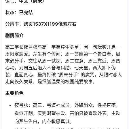
语言：
中文（尚禾）
状态：
已完结
分辨率：
跨页1537X1199像素左右
剧情简介
高三学长筱弓弦与高一学弟芹生冬至，因一句玩笑开启一
周限定恋爱。芹生有个传闻：周一答应第一个告白者，周
末必分手。交往从周一试探、周二在意、周三靠近、周四
心动，到周五后陷入不舍与纠结。七天里，两人卸下伪
装，直面真心，最终打破 “周末分手” 的魔咒，从限时恋人
走向长久关系，是细腻温柔的校园纯爱故事。
主要角色
筱弓弦：高三，弓道社成员。外貌出众、性格直率，
看似开朗，实则渴望被爱、害怕只被喜欢外表。主动
向芹生告白，内心敏感真诚。