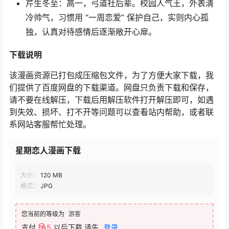
芹生冬至：高一，弓道社后辈。校园人气王，外表清
冷帅气，习惯用 “一周恋爱” 保护自己，实则内心孤
独，认真对待感情后逐渐敞开心扉。
下载
说明
该漫画资源已打包成压缩包文件，为了方便大家下载，我
们提供了百度网盘的下载渠道。网盘只负责下载和保存，
请不要在线解压，下载后用解压软件打开解压即可，如遇
到失效、损坏、打不开等问题可以查看站内帮助，或者联
系网站客服帮忙处理。
星期恋人漫画下载
大小：
120 MB
格式：
JPG
您当前的等级为
游客
支付
5
以后下载
请先
登录