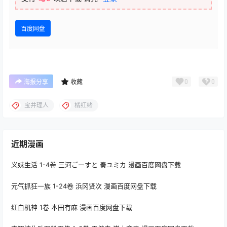
百度网盘
0
0
海报分享
收藏
宝井理人
橘红绪
近期漫画
义妹生活 1-4卷 三河ごーすと 奏ユミカ 漫画百度网盘下载
元气抓狂一族 1-24卷 浜冈贤次 漫画百度网盘下载
红白机神 1卷 本田有麻 漫画百度网盘下载