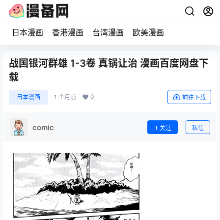
日本漫画
香港漫画
台湾漫画
欧美漫画
战国银河群雄 1-3卷 真锅让治 漫画百度网盘下
载
0
日本漫画
1 个月前
前往下载
comic
关注
私信