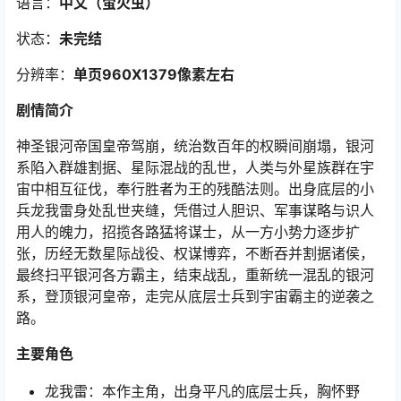
语言：
中文（萤火虫）
状态：
未完结
分辨率：
单页960X1379像素左右
剧情简介
神圣银河帝国皇帝驾崩，统治数百年的权瞬间崩塌，银河
系陷入群雄割据、星际混战的乱世，人类与外星族群在宇
宙中相互征伐，奉行胜者为王的残酷法则。出身底层的小
兵龙我雷身处乱世夹缝，凭借过人胆识、军事谋略与识人
用人的魄力，招揽各路猛将谋士，从一方小势力逐步扩
张，历经无数星际战役、权谋博弈，不断吞并割据诸侯，
最终扫平银河各方霸主，结束战乱，重新统一混乱的银河
系，登顶银河皇帝，走完从底层士兵到宇宙霸主的逆袭之
路。
主要角色
龙我雷：本作主角，出身平凡的底层士兵，胸怀野