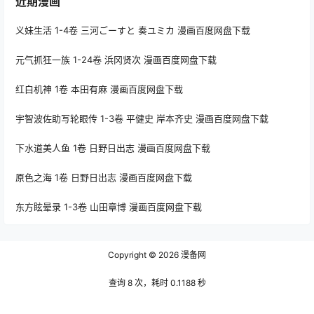
近期漫画
义妹生活 1-4卷 三河ごーすと 奏ユミカ 漫画百度网盘下载
元气抓狂一族 1-24卷 浜冈贤次 漫画百度网盘下载
红白机神 1卷 本田有麻 漫画百度网盘下载
宇智波佐助写轮眼传 1-3卷 平健史 岸本齐史 漫画百度网盘下载
下水道美人鱼 1卷 日野日出志 漫画百度网盘下载
原色之海 1卷 日野日出志 漫画百度网盘下载
东方眩晕录 1-3卷 山田章博 漫画百度网盘下载
Copyright © 2026
漫备网
查询 8 次，耗时 0.1188 秒