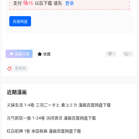
支付
15
以后下载
请先
登录
百度网盘
0
0
海报分享
收藏
原秀则
近期漫画
义妹生活 1-4卷 三河ごーすと 奏ユミカ 漫画百度网盘下载
元气抓狂一族 1-24卷 浜冈贤次 漫画百度网盘下载
红白机神 1卷 本田有麻 漫画百度网盘下载