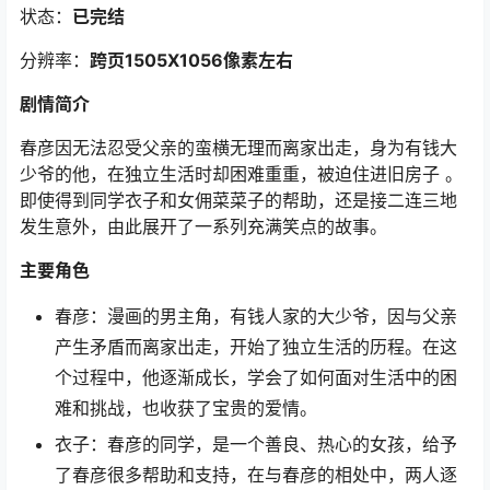
状态：
已完结
分辨率：
跨页1505X1056像素左右
剧情简介
春彦因无法忍受父亲的蛮横无理而离家出走，身为有钱大
少爷的他，在独立生活时却困难重重，被迫住进旧房子 。
即使得到同学衣子和女佣菜菜子的帮助，还是接二连三地
发生意外，由此展开了一系列充满笑点的故事。
主要角色
春彦：漫画的男主角，有钱人家的大少爷，因与父亲
产生矛盾而离家出走，开始了独立生活的历程。在这
个过程中，他逐渐成长，学会了如何面对生活中的困
难和挑战，也收获了宝贵的爱情。
衣子：春彦的同学，是一个善良、热心的女孩，给予
了春彦很多帮助和支持，在与春彦的相处中，两人逐