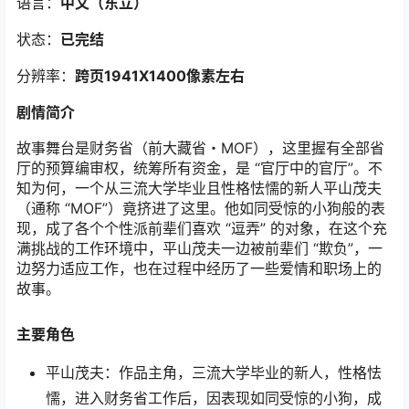
语言：
中文（东立）
状态：
已完结
分辨率：
跨页1941X1400像素左右
剧情简介
故事舞台是财务省（前大藏省・MOF），这里握有全部省
厅的预算编审权，统筹所有资金，是 “官厅中的官厅”。不
知为何，一个从三流大学毕业且性格怯懦的新人平山茂夫
（通称 “MOF”）竟挤进了这里。他如同受惊的小狗般的表
现，成了各个个性派前辈们喜欢 “逗弄” 的对象，在这个充
满挑战的工作环境中，平山茂夫一边被前辈们 “欺负”，一
边努力适应工作，也在过程中经历了一些爱情和职场上的
故事。
主要角色
平山茂夫：作品主角，三流大学毕业的新人，性格怯
懦，进入财务省工作后，因表现如同受惊的小狗，成