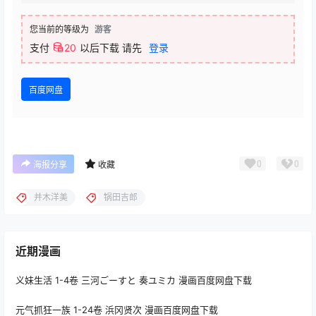
您当前的等级为
游客
支付
20
以后下载
请先
登录
百度网盘
0
0
海报分享
收藏
并木洋美
锅田吉郎
近期漫画
义妹生活 1-4卷 三河ごーすと 奏ユミカ 漫画百度网盘下载
元气抓狂一族 1-24卷 浜冈贤次 漫画百度网盘下载