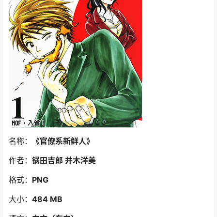
名称：
《官僚系新鲜人》
作者：
锅田吉郎 并木洋美
格式：
PNG
大小：
484 MB