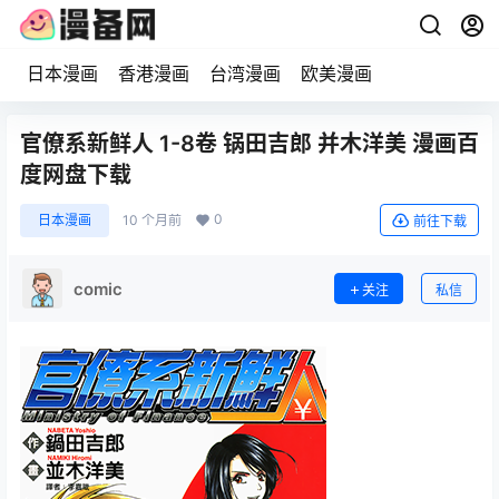
日本漫画
香港漫画
台湾漫画
欧美漫画
官僚系新鲜人 1-8卷 锅田吉郎 并木洋美 漫画百
度网盘下载
0
日本漫画
10 个月前
前往下载
comic
关注
私信